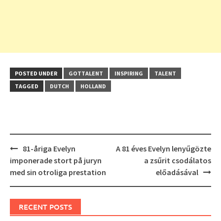
POSTED UNDER
GOTTALENT
INSPIRING
TALENT
TAGGED
DUTCH
HOLLAND
Post
81-åriga Evelyn
A 81 éves Evelyn lenyűgözte
navigation
imponerade stort på juryn
a zsűrit csodálatos
med sin otroliga prestation
előadásával
RECENT POSTS