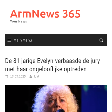
Skip
to
ArmNews 365
content
Your News
Main Menu
De 81-jarige Evelyn verbaasde de jury
met haar ongelooflijke optreden
13.09.2025
Lilit