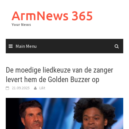
Skip
to
ArmNews 365
content
Your News
Main Menu
De moedige liedkeuze van de zanger
levert hem de Golden Buzzer op
21.09.2025
Lilit