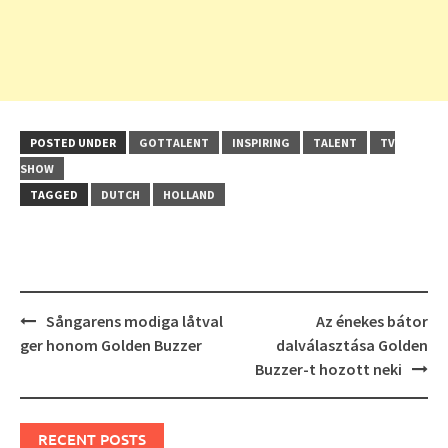
POSTED UNDER
GOTTALENT
INSPIRING
TALENT
TV
SHOW
TAGGED
DUTCH
HOLLAND
Post
Sångarens modiga låtval
Az énekes bátor
navigation
ger honom Golden Buzzer
dalválasztása Golden
Buzzer-t hozott neki
RECENT POSTS