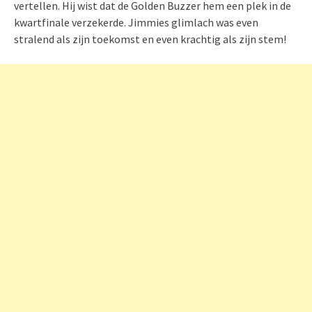
vertellen. Hij wist dat de Golden Buzzer hem een plek in de
kwartfinale verzekerde. Jimmies glimlach was even
stralend als zijn toekomst en even krachtig als zijn stem!