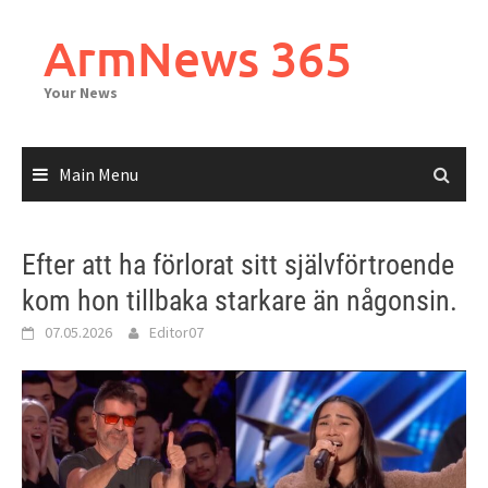
Skip
to
ArmNews 365
content
Your News
Main Menu
Efter att ha förlorat sitt självförtroende
kom hon tillbaka starkare än någonsin.
07.05.2026
Editor07