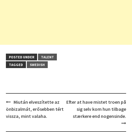
POSTED UNDER
TALENT
TAGGED
SWEDISH
Post
Miután elveszítette az
Efter at have mistet troen på
navigation
önbizalmát, erősebben tért
sig selv kom hun tilbage
vissza, mint valaha.
stærkere end nogensinde.