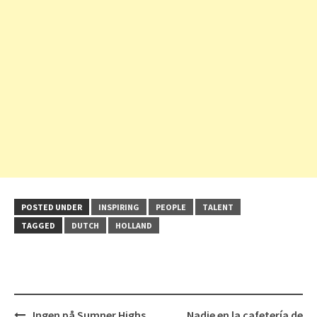
POSTED UNDER
INSPIRING
PEOPLE
TALENT
TAGGED
DUTCH
HOLLAND
Post
Ingen på Sumner Highs
Nadie en la cafetería de