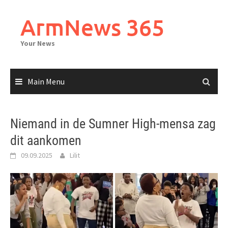
Skip
to
ArmNews 365
content
Your News
Main Menu
Niemand in de Sumner High-mensa zag
dit aankomen
09.09.2025
Lilit