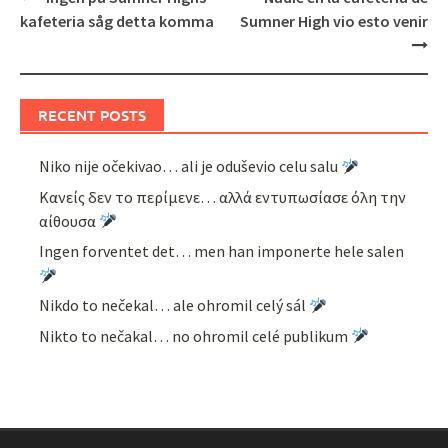
navigation
kafeteria såg detta komma
Sumner High vio esto venir
RECENT POSTS
Niko nije očekivao… ali je oduševio celu salu
Κανείς δεν το περίμενε… αλλά εντυπωσίασε όλη την
αίθουσα
Ingen forventet det… men han imponerte hele salen
Nikdo to nečekal… ale ohromil celý sál
Nikto to nečakal… no ohromil celé publikum