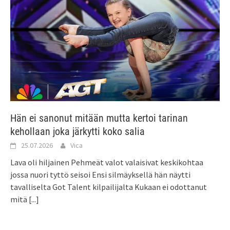
Hän ei sanonut mitään mutta kertoi tarinan
kehollaan joka järkytti koko salia
25.07.2026
Vica
Lava oli hiljainen Pehmeät valot valaisivat keskikohtaa
jossa nuori tyttö seisoi Ensi silmäyksellä hän näytti
tavalliselta Got Talent kilpailijalta Kukaan ei odottanut
mitä
[...]