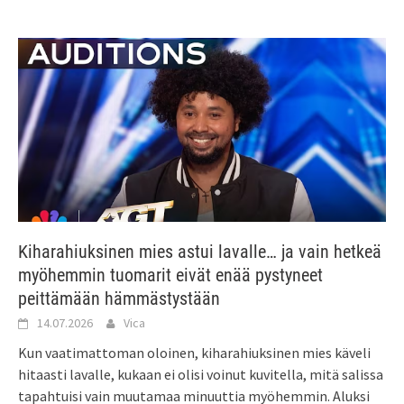
Kiharahiuksinen mies astui lavalle… ja vain hetkeä
myöhemmin tuomarit eivät enää pystyneet
peittämään hämmästystään
14.07.2026
Vica
Kun vaatimattoman oloinen, kiharahiuksinen mies käveli
hitaasti lavalle, kukaan ei olisi voinut kuvitella, mitä salissa
tapahtuisi vain muutamaa minuuttia myöhemmin. Aluksi