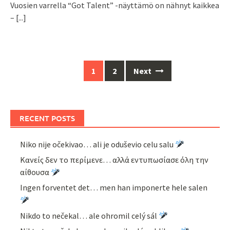
Vuosien varrella “Got Talent” -näyttämö on nähnyt kaikkea
–
[...]
Posts
1
2
Next
navigation
RECENT POSTS
Niko nije očekivao… ali je oduševio celu salu
Κανείς δεν το περίμενε… αλλά εντυπωσίασε όλη την
αίθουσα
Ingen forventet det… men han imponerte hele salen
Nikdo to nečekal… ale ohromil celý sál