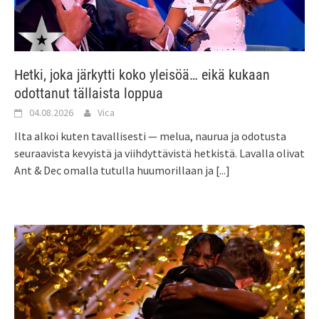
Hetki, joka järkytti koko yleisöä… eikä kukaan
odottanut tällaista loppua
04.08.2026
Vica
Ilta alkoi kuten tavallisesti — melua, naurua ja odotusta
seuraavista kevyistä ja viihdyttävistä hetkistä. Lavalla olivat
Ant & Dec omalla tutulla huumorillaan ja
[...]