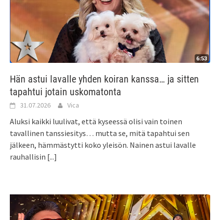
Hän astui lavalle yhden koiran kanssa… ja sitten
tapahtui jotain uskomatonta
31.07.2026
Vica
Aluksi kaikki luulivat, että kyseessä olisi vain toinen
tavallinen tanssiesitys… mutta se, mitä tapahtui sen
jälkeen, hämmästytti koko yleisön. Nainen astui lavalle
rauhallisin
[...]