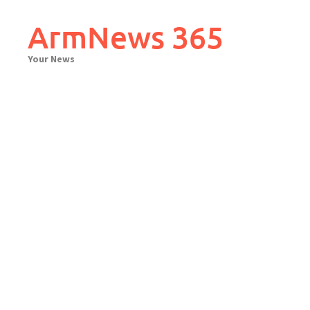
Skip
to
ArmNews 365
content
Your News