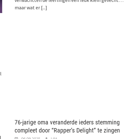
maar wat er
[...]
l
76-jarige oma veranderde ieders stemming
compleet door “Rapper’s Delight” te zingen
d
06.09.2025
Lilit