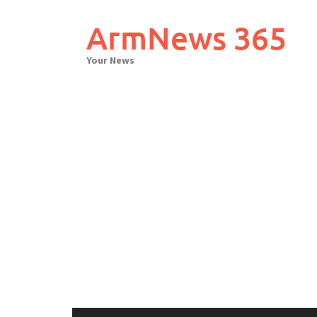
Skip
to
ArmNews 365
content
Your News