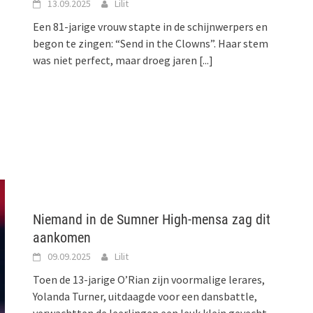
13.09.2025
Lilit
Een 81-jarige vrouw stapte in de schijnwerpers en
begon te zingen: “Send in the Clowns”. Haar stem
was niet perfect, maar droeg jaren
[...]
Niemand in de Sumner High-mensa zag dit
aankomen
09.09.2025
Lilit
Toen de 13-jarige O’Rian zijn voormalige lerares,
Yolanda Turner, uitdaagde voor een dansbattle,
verwachtten de leerlingen een leuk klein gevecht…