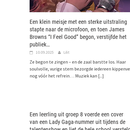
Een klein meisje met een sterke uitstraling
stapte naar de microfoon, en toen James
Browns “I Feel Good” begon, verstijfde het
publiek…
10.09.2025
Lilit
Ze begon te zingen – en de zaal barstte los. Haar
soulvolle, vurige stem bezorgde iedereen kippenve
nog vóór het refrein… Muziek kan
[...]
Een leerling uit groep 8 voerde een cover
van een Lady Gaga-nummer uit tijdens de
talentenshow en liet de hele school verstel