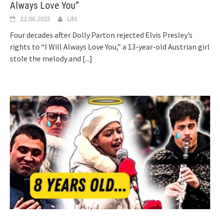
Always Love You”
22.06.2025
Lilit
Four decades after Dolly Parton rejected Elvis Presley’s
rights to “I Will Always Love You,” a 13-year-old Austrian girl
stole the melody and
[...]