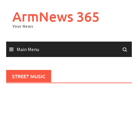
Skip
to
ArmNews 365
content
Your News
Main Menu
STREET MUSIC