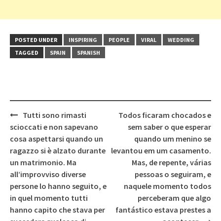
POSTED UNDER
INSPIRING
PEOPLE
VIRAL
WEDDING
TAGGED
SPAIN
SPANISH
Post
Tutti sono rimasti
Todos ficaram chocados e
navigation
scioccati e non sapevano
sem saber o que esperar
cosa aspettarsi quando un
quando um menino se
ragazzo si è alzato durante
levantou em um casamento.
un matrimonio. Ma
Mas, de repente, várias
all’improvviso diverse
pessoas o seguiram, e
persone lo hanno seguito, e
naquele momento todos
in quel momento tutti
perceberam que algo
hanno capito che stava per
fantástico estava prestes a