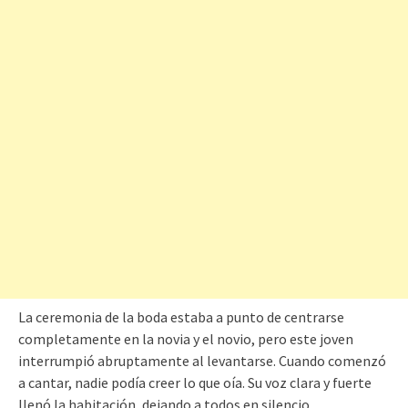
La ceremonia de la boda estaba a punto de centrarse
completamente en la novia y el novio, pero este joven
interrumpió abruptamente al levantarse. Cuando comenzó
a cantar, nadie podía creer lo que oía. Su voz clara y fuerte
llenó la habitación, dejando a todos en silencio.