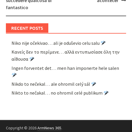
succedere qualcosa di
acontecer
fantastico
RECENT POSTS
Niko nije očekivao… ali je oduševio celu salu
Κανείς δεν το περίμενε… αλλά εντυπωσίασε όλη την
αίθουσα
Ingen forventet det… men han imponerte hele salen
Nikdo to nečekal… ale ohromil celý sál
Nikto to nečakal… no ohromil celé publikum
Copyright © 2026
ArmNews 365
.