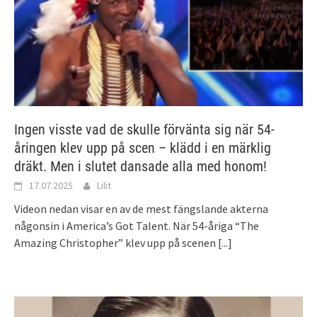
Ingen visste vad de skulle förvänta sig när 54-
åringen klev upp på scen – klädd i en märklig
dräkt. Men i slutet dansade alla med honom!
17.07.2025
Lilit
Videon nedan visar en av de mest fängslande akterna
någonsin i America’s Got Talent. När 54-åriga “The
Amazing Christopher” klev upp på scenen
[...]