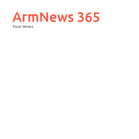
Skip
to
ArmNews 365
content
Your News