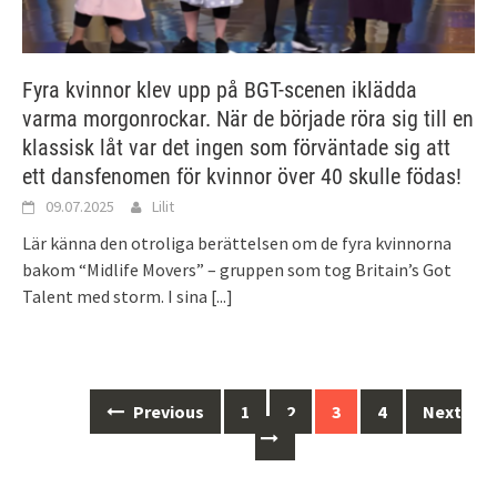
Fyra kvinnor klev upp på BGT-scenen iklädda
varma morgonrockar. När de började röra sig till en
klassisk låt var det ingen som förväntade sig att
ett dansfenomen för kvinnor över 40 skulle födas!
09.07.2025
Lilit
Lär känna den otroliga berättelsen om de fyra kvinnorna
bakom “Midlife Movers” – gruppen som tog Britain’s Got
Talent med storm. I sina
[...]
Posts
Previous
1
2
3
4
Next
navigation