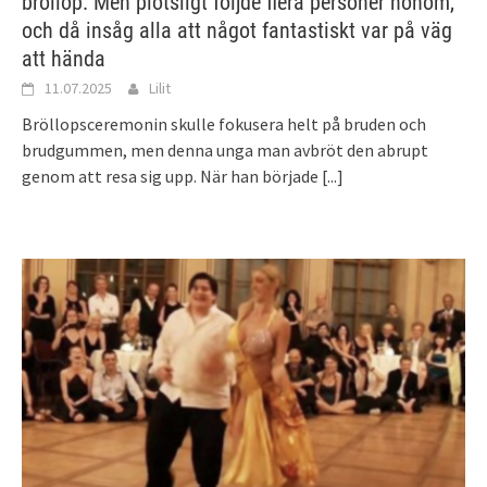
bröllop. Men plötsligt följde flera personer honom,
och då insåg alla att något fantastiskt var på väg
att hända
11.07.2025
Lilit
Bröllopsceremonin skulle fokusera helt på bruden och
brudgummen, men denna unga man avbröt den abrupt
genom att resa sig upp. När han började
[...]