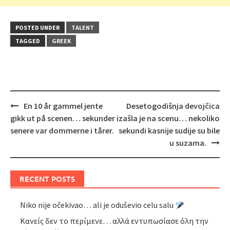
POSTED UNDER
TALENT
TAGGED
GREEK
Post
En 10 år gammel jente
Desetogodišnja devojčica
navigation
gikk ut på scenen… sekunder
izašla je na scenu… nekoliko
senere var dommerne i tårer.
sekundi kasnije sudije su bile
u suzama.
RECENT POSTS
Niko nije očekivao… ali je oduševio celu salu
Κανείς δεν το περίμενε… αλλά εντυπωσίασε όλη την