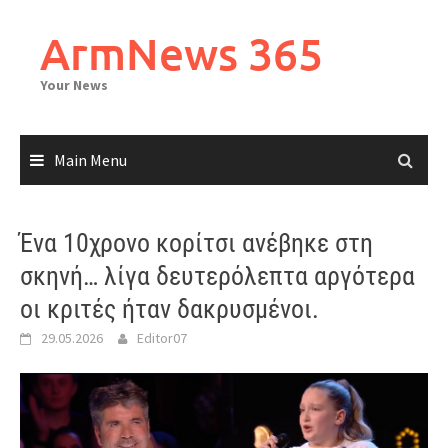
Skip
to
ArmNews 365
content
Your News
Main Menu
Ένα 10χρονο κορίτσι ανέβηκε στη
σκηνή… λίγα δευτερόλεπτα αργότερα
οι κριτές ήταν δακρυσμένοι.
29.05.2026
Editor07