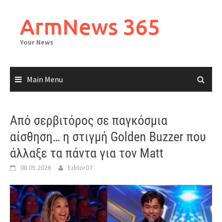
Skip
to
ArmNews 365
content
Your News
Main Menu
Από σερβιτόρος σε παγκόσμια
αίσθηση… η στιγμή Golden Buzzer που
άλλαξε τα πάντα για τον Matt
08.05.2026
Editor07