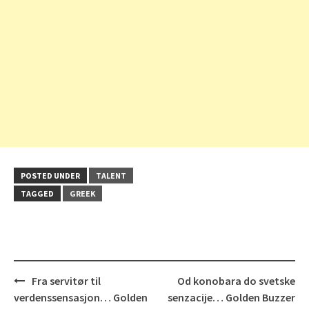
POSTED UNDER
TALENT
TAGGED
GREEK
Post
Fra servitør til
Od konobara do svetske
navigation
verdenssensasjon… Golden
senzacije… Golden Buzzer