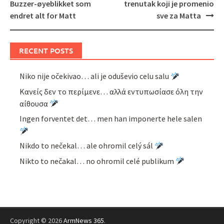
Buzzer-øyeblikket som
trenutak koji je promenio
endret alt for Matt
sve za Matta
RECENT POSTS
Niko nije očekivao… ali je oduševio celu salu
Κανείς δεν το περίμενε… αλλά εντυπωσίασε όλη την
αίθουσα
Ingen forventet det… men han imponerte hele salen
Nikdo to nečekal… ale ohromil celý sál
Nikto to nečakal… no ohromil celé publikum
Copyright © 2026
ArmNews 365
.