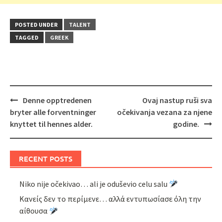
POSTED UNDER
TALENT
TAGGED
GREEK
Post
Denne opptredenen
Ovaj nastup ruši sva
navigation
bryter alle forventninger
očekivanja vezana za njene
knyttet til hennes alder.
godine.
RECENT POSTS
Niko nije očekivao… ali je oduševio celu salu
Κανείς δεν το περίμενε… αλλά εντυπωσίασε όλη την
αίθουσα