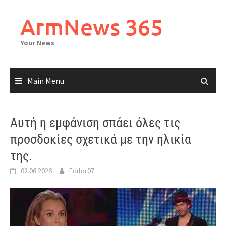
Skip
to
ArmNews 365
content
Your News
Main Menu
Αυτή η εμφάνιση σπάει όλες τις
προσδοκίες σχετικά με την ηλικία
της.
02.06.2026
Editor07