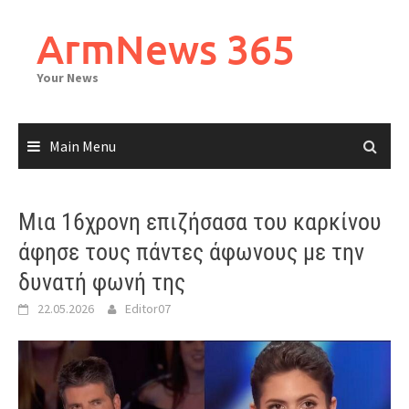
Skip
to
ArmNews 365
content
Your News
Main Menu
Μια 16χρονη επιζήσασα του καρκίνου
άφησε τους πάντες άφωνους με την
δυνατή φωνή της
22.05.2026
Editor07