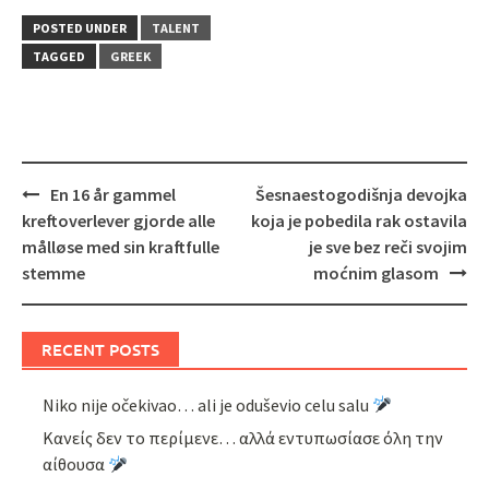
POSTED UNDER
TALENT
TAGGED
GREEK
Post
En 16 år gammel
Šesnaestogodišnja devojka
navigation
kreftoverlever gjorde alle
koja je pobedila rak ostavila
målløse med sin kraftfulle
je sve bez reči svojim
stemme
moćnim glasom
RECENT POSTS
Niko nije očekivao… ali je oduševio celu salu
Κανείς δεν το περίμενε… αλλά εντυπωσίασε όλη την
αίθουσα