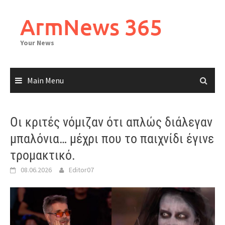
Skip
to
ArmNews 365
content
Your News
Main Menu
Οι κριτές νόμιζαν ότι απλώς διάλεγαν
μπαλόνια… μέχρι που το παιχνίδι έγινε
τρομακτικό.
08.06.2026
Editor07