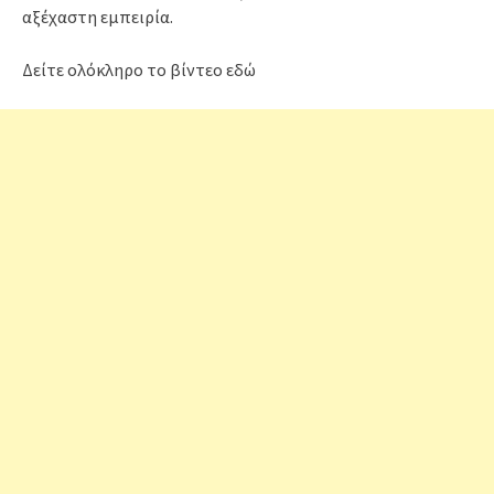
αξέχαστη εμπειρία.
Δείτε ολόκληρο το βίντεο εδώ