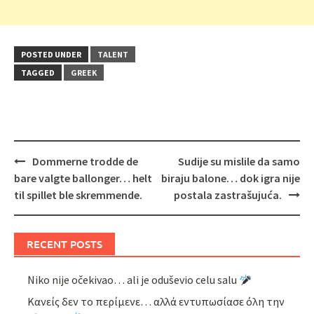
POSTED UNDER
TALENT
TAGGED
GREEK
Post
Dommerne trodde de
Sudije su mislile da samo
navigation
bare valgte ballonger… helt
biraju balone… dok igra nije
til spillet ble skremmende.
postala zastrašujuća.
RECENT POSTS
Niko nije očekivao… ali je oduševio celu salu
Κανείς δεν το περίμενε… αλλά εντυπωσίασε όλη την