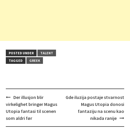
POSTED UNDER
TALENT
TAGGED
GREEK
Post
Der illusjon blir
Gde iluzija postaje stvarnost
navigation
virkelighet bringer Magus
Magus Utopia donosi
Utopia fantasi til scenen
fantaziju na scenu kao
som aldri før
nikada ranije