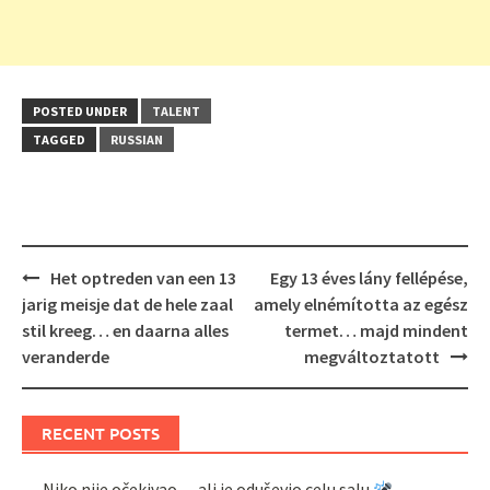
POSTED UNDER
TALENT
TAGGED
RUSSIAN
Post
Het optreden van een 13
Egy 13 éves lány fellépése,
navigation
jarig meisje dat de hele zaal
amely elnémította az egész
stil kreeg… en daarna alles
termet… majd mindent
veranderde
megváltoztatott
RECENT POSTS
Niko nije očekivao… ali je oduševio celu salu