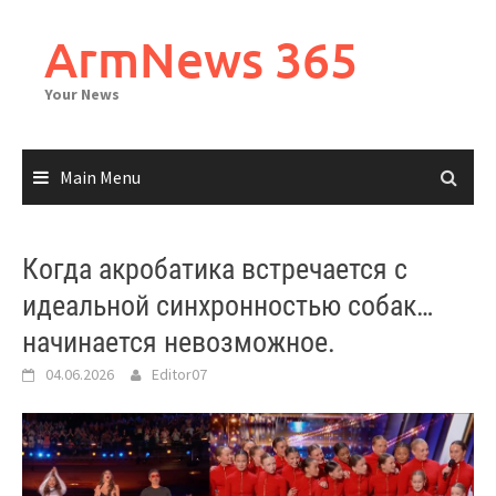
Skip
to
ArmNews 365
content
Your News
Main Menu
Когда акробатика встречается с
идеальной синхронностью собак…
начинается невозможное.
04.06.2026
Editor07