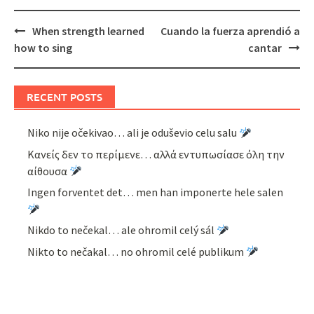
Post
When strength learned
Cuando la fuerza aprendió a
navigation
how to sing
cantar
RECENT POSTS
Niko nije očekivao… ali je oduševio celu salu
Κανείς δεν το περίμενε… αλλά εντυπωσίασε όλη την
αίθουσα
Ingen forventet det… men han imponerte hele salen
Nikdo to nečekal… ale ohromil celý sál
Nikto to nečakal… no ohromil celé publikum