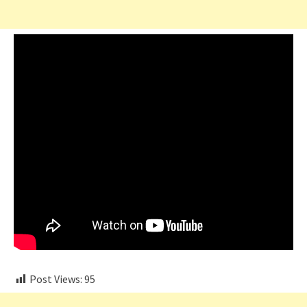
Post Views:
95