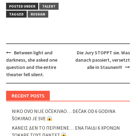
POSTED UNDER
TALENT
TAGGED
RUSSIAN
Post
Between light and
Die Jury STOPPT sie. Was
navigation
darkness, she asked one
danach passiert, versetzt
question and the entire
alle in Staunen!!!
theater fell silent.
RECENT POSTS
NIKO OVO NIJE OČEKIVAO… DEČAK OD 6 GODINA
ŠOKIRAO JE SVE
ΚΑΝΕΙΣ ΔΕΝ ΤΟ ΠΕΡΙΜΕΝΕ… ΕΝΑ ΠΑΙΔΙ 6 ΧΡΟΝΩΝ
ΣΟΚΑΡΕ ΤΟΥΣ ΠΑΝΤΕΣ