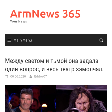
Skip
to
ArmNews 365
content
Your News
Main Menu
Между светом и тьмой она задала
один вопрос, и весь театр замолчал.
06.06.2026
Editor07