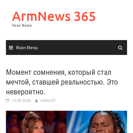
Skip
to
ArmNews 365
content
Your News
Main Menu
Момент сомнения, который стал
мечтой, ставшей реальностью. Это
невероятно.
12.05.2026
Editor07