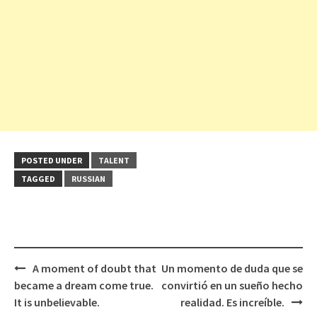
POSTED UNDER
TALENT
TAGGED
RUSSIAN
Post
A moment of doubt that
Un momento de duda que se
navigation
became a dream come true.
convirtió en un sueño hecho
It is unbelievable.
realidad. Es increíble.