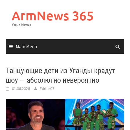
Skip
to
ArmNews 365
content
Your News
Main Menu
Танцующие дети из Уганды крадут
шоу — абсолютно невероятно
01.06.2026
Editor07