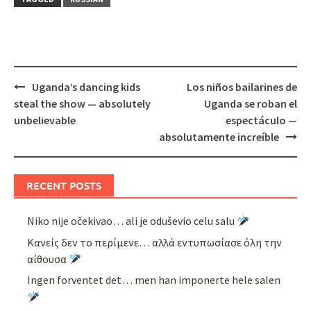
Post
Uganda’s dancing kids
Los niños bailarines de
navigation
steal the show — absolutely
Uganda se roban el
unbelievable
espectáculo —
absolutamente increíble
RECENT POSTS
Niko nije očekivao… ali je oduševio celu salu
Κανείς δεν το περίμενε… αλλά εντυπωσίασε όλη την
αίθουσα
Ingen forventet det… men han imponerte hele salen