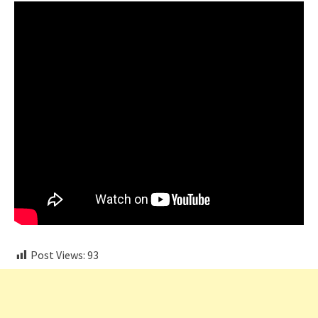
Post Views:
93