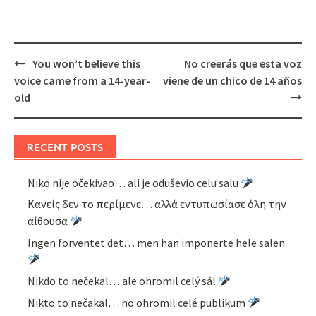
Post
You won’t believe this
No creerás que esta voz
navigation
voice came from a 14-year-
viene de un chico de 14 años
old
RECENT POSTS
Niko nije očekivao… ali je oduševio celu salu
Κανείς δεν το περίμενε… αλλά εντυπωσίασε όλη την
αίθουσα
Ingen forventet det… men han imponerte hele salen
Nikdo to nečekal… ale ohromil celý sál
Nikto to nečakal… no ohromil celé publikum