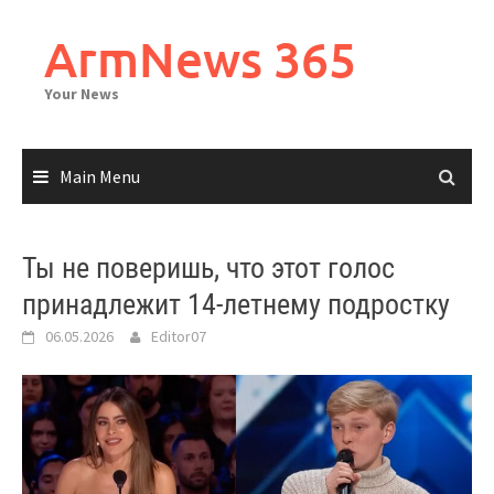
Skip
to
ArmNews 365
content
Your News
Main Menu
Ты не поверишь, что этот голос
принадлежит 14-летнему подростку
06.05.2026
Editor07