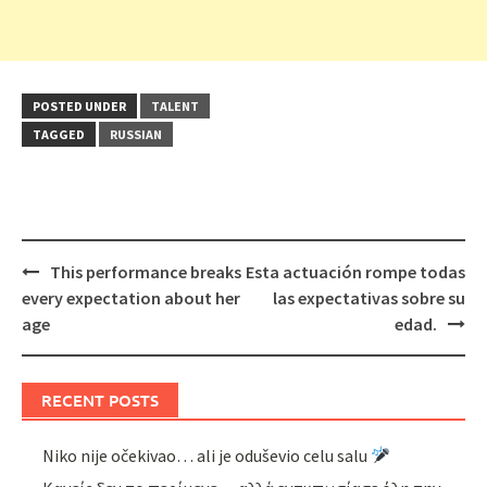
POSTED UNDER
TALENT
TAGGED
RUSSIAN
Post
This performance breaks
Esta actuación rompe todas
navigation
every expectation about her
las expectativas sobre su
age
edad.
RECENT POSTS
Niko nije očekivao… ali je oduševio celu salu