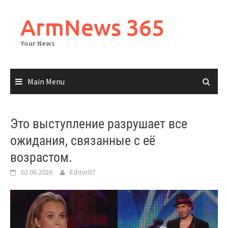
Skip
to
ArmNews 365
content
Your News
Main Menu
Это выступление разрушает все
ожидания, связанные с её
возрастом.
02.06.2026
Editor07