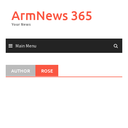
Skip
to
ArmNews 365
content
Your News
Main Menu
AUTHOR
ROSE