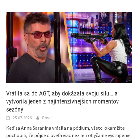
Vrátila sa do AGT, aby dokázala svoju silu… a
vytvorila jeden z najintenzívnejších momentov
sezóny
25.07.2026
Rose
Keď sa Anna Saranina vrátila na pódium, všetci okamžite
pochopili, že pôjde o oveľa viac než len obyčajné vystúpenie.