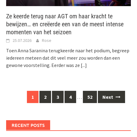
Ze keerde terug naar AGT om haar kracht te
bewijzen… en creëerde een van de meest intense
momenten van het seizoen
25.07.2026
Rose
Toen Anna Saranina terugkeerde naar het podium, begreep
iedereen meteen dat dit veel meer zou worden dan een
gewone voorstelling. Eerder was ze
[...]
Posts
1
2
3
4
…
52
Next
navigation
RECENT POSTS