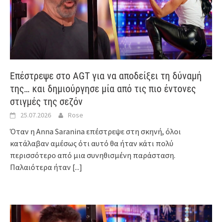
Επέστρεψε στο AGT για να αποδείξει τη δύναμή
της… και δημιούργησε μία από τις πιο έντονες
στιγμές της σεζόν
25.07.2026
Rose
Όταν η Anna Saranina επέστρεψε στη σκηνή, όλοι
κατάλαβαν αμέσως ότι αυτό θα ήταν κάτι πολύ
περισσότερο από μια συνηθισμένη παράσταση.
Παλαιότερα ήταν
[...]