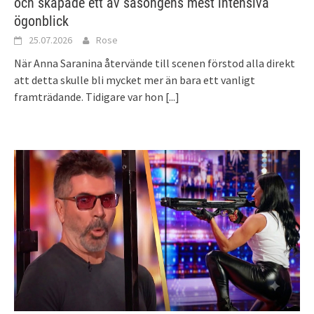
och skapade ett av säsongens mest intensiva
ögonblick
25.07.2026
Rose
När Anna Saranina återvände till scenen förstod alla direkt
att detta skulle bli mycket mer än bara ett vanligt
framträdande. Tidigare var hon
[...]