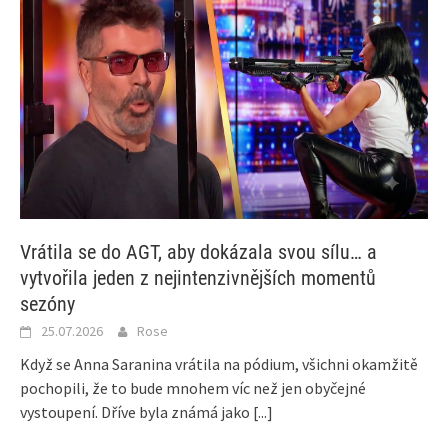
Vrátila se do AGT, aby dokázala svou sílu… a
vytvořila jeden z nejintenzivnějších momentů
sezóny
25.07.2026
Rose
Když se Anna Saranina vrátila na pódium, všichni okamžitě
pochopili, že to bude mnohem víc než jen obyčejné
vystoupení. Dříve byla známá jako
[...]