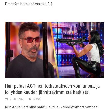
Predtým bola známa ako
[...]
Hän palasi AGT:hen todistaakseen voimansa… ja
loi yhden kauden jännittävimmistä hetkistä
25.07.2026
Rose
Kun Anna Saranina palasi lavalle, kaikki ymmärsivät heti,