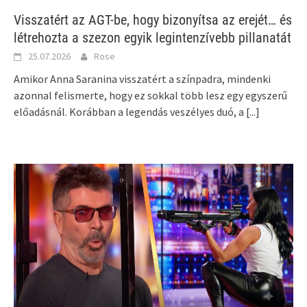
Visszatért az AGT-be, hogy bizonyítsa az erejét… és
létrehozta a szezon egyik legintenzívebb pillanatát
25.07.2026
Rose
Amikor Anna Saranina visszatért a színpadra, mindenki
azonnal felismerte, hogy ez sokkal több lesz egy egyszerű
előadásnál. Korábban a legendás veszélyes duó, a
[...]