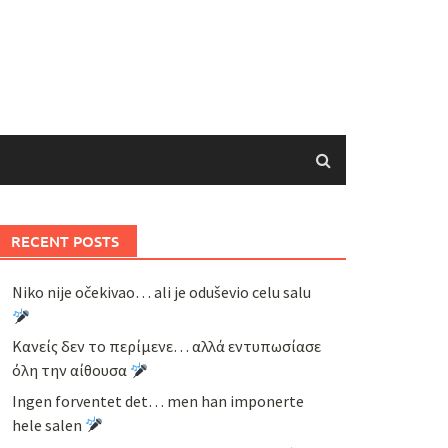
RECENT POSTS
Niko nije očekivao… ali je oduševio celu salu
Κανείς δεν το περίμενε… αλλά εντυπωσίασε
όλη την αίθουσα
Ingen forventet det… men han imponerte
hele salen