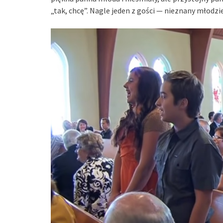
„tak, chcę”. Nagle jeden z gości — nieznany młodzi