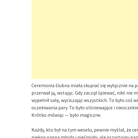
Ceremonia ślubna miała skupiać się wyłącznie na 
przerwał ją, wstając. Gdy zaczął śpiewać, nikt nie
wypełnił salę, wyciszając wszystkich. To było coś w
oczekiwania pary. To było olśniewające i nieoczek
Krótko mówiąc — było magiczne.
Każdy, kto był na tym weselu, pewnie myślał, że c
piękna panna młoda i nieśmiały, ale przystojny p