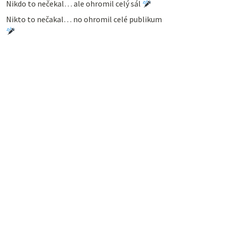
Nikdo to nečekal… ale ohromil celý sál
Nikto to nečakal… no ohromil celé publikum