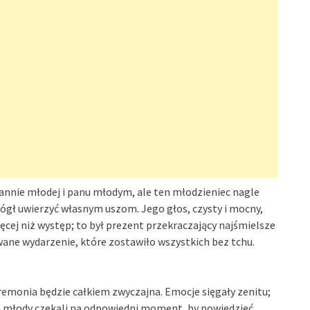
pannie młodej i panu młodym, ale ten młodzieniec nagle
 mógł uwierzyć własnym uszom. Jego głos, czysty i mocny,
ięcej niż występ; to był prezent przekraczający najśmielsze
iwane wydarzenie, które zostawiło wszystkich bez tchu.
eremonia będzie całkiem zwyczajna. Emocje sięgały zenitu;
an młody czekali na odpowiedni moment, by powiedzieć