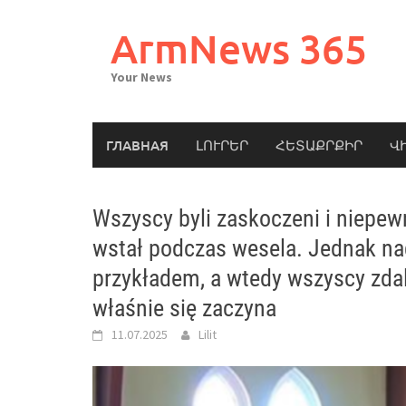
Skip
to
ArmNews 365
content
Your News
ГЛАВНАЯ
ԼՈՒՐԵՐ
ՀԵՏԱՔՐՔԻՐ
Վ
Wszyscy byli zaskoczeni i niepew
wstał podczas wesela. Jednak nag
przykładem, a wtedy wszyscy zdal
właśnie się zaczyna
11.07.2025
Lilit