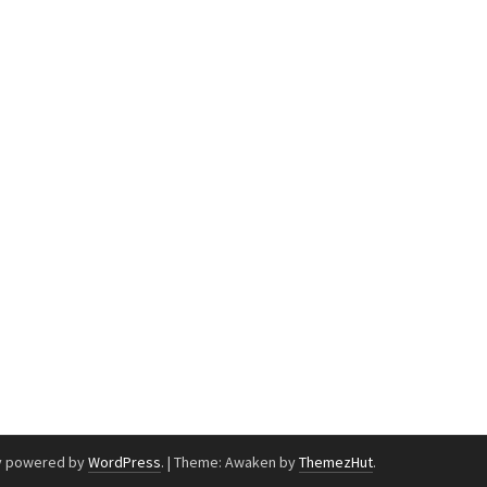
y powered by
WordPress
.
|
Theme: Awaken by
ThemezHut
.