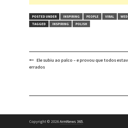
POSTED UNDER
INSPIRING
PEOPLE
VIRAL
WED
TAGGED
INSPIRING
POLISH
Post
Ele subiu ao palco – e provou que todos est
navigation
errados
Copyright © 2026
ArmNews 365
.