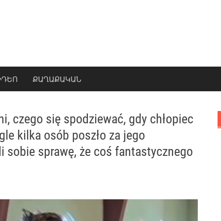
ԻԴԵՈ
ՔԱՂԱՔԱԿԱՆ
ni, czego się spodziewać, gdy chłopiec
le kilka osób poszło za jego
i sobie sprawę, że coś fantastycznego