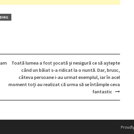
DING
avam
Toată lumea a fost șocată și nesigură ce să aștepte
când un băiat s-a ridicat la o nuntă. Dar, brusc,
câteva persoane i-au urmat exemplul, iar în acel
moment toți au realizat că urma să se întâmple ceva
fantastic
Proudl