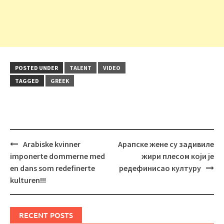
POSTED UNDER
TALENT
VIDEO
TAGGED
GREEK
Post
Arabiske kvinner
Арапске жене су задивиле
navigation
imponerte dommerne med
жири плесом који је
en dans som redefinerte
редефинисао културу
kulturen!!!
RECENT POSTS