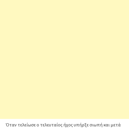
Όταν τελείωσε ο τελευταίος ήχος υπήρξε σιωπή και μετά