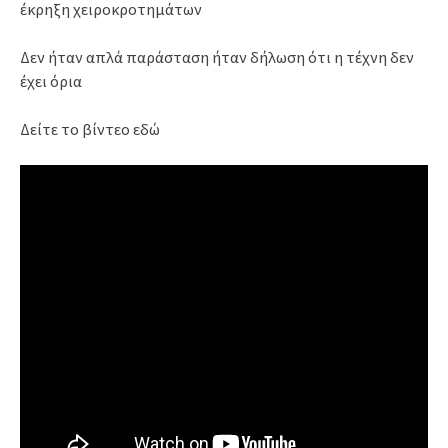
έκρηξη χειροκροτημάτων
Δεν ήταν απλά παράσταση ήταν δήλωση ότι η τέχνη δεν
έχει όρια
Δείτε το βίντεο εδώ