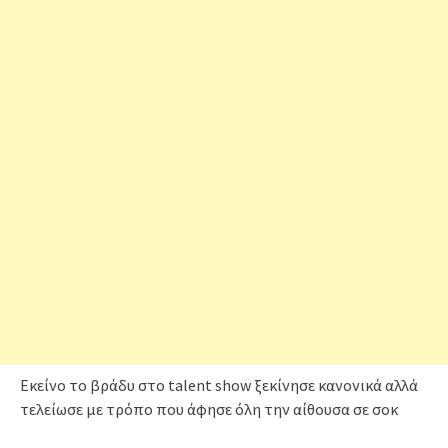
Εκείνο το βράδυ στο talent show ξεκίνησε κανονικά αλλά
τελείωσε με τρόπο που άφησε όλη την αίθουσα σε σοκ