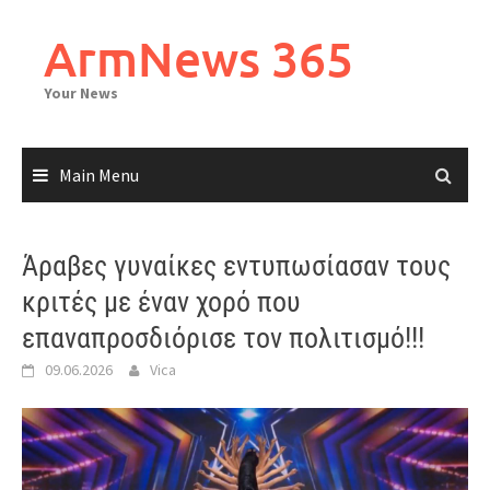
Skip
to
ArmNews 365
content
Your News
Main Menu
Άραβες γυναίκες εντυπωσίασαν τους
κριτές με έναν χορό που
επαναπροσδιόρισε τον πολιτισμό!!!
09.06.2026
Vica