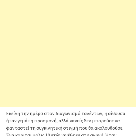
Εκείνη την ημέρα στον διαγωνισμό ταλέντων, η αίθουσα
ήταν γεμάτη προσμονή, αλλά κανείς δεν μπορούσε να
φανταστεί τη συγκινητική στιγμή που θα ακολουθούσε.
Ένα κορίτσι μόλις 10 ετών ανέβηκε στη σκηνή. Ήταν