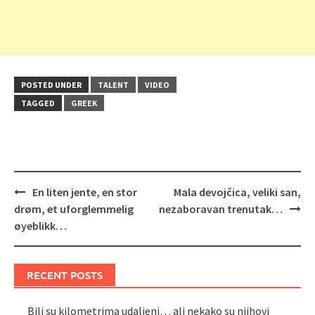
POSTED UNDER
TALENT
VIDEO
TAGGED
GREEK
Post
En liten jente, en stor
Mala devojčica, veliki san,
navigation
drøm, et uforglemmelig
nezaboravan trenutak…
øyeblikk…
RECENT POSTS
Bili su kilometrima udaljeni… ali nekako su njihovi