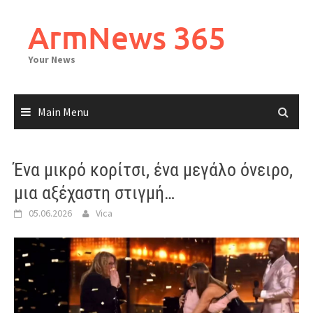
Skip
to
ArmNews 365
content
Your News
Main Menu
Ένα μικρό κορίτσι, ένα μεγάλο όνειρο,
μια αξέχαστη στιγμή…
05.06.2026
Vica