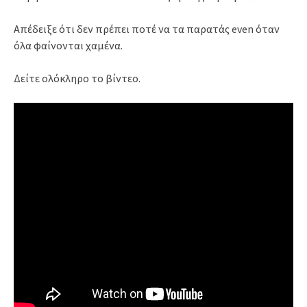
Απέδειξε ότι δεν πρέπει ποτέ να τα παρατάς even όταν
όλα φαίνονται χαμένα.
Δείτε ολόκληρο το βίντεο.