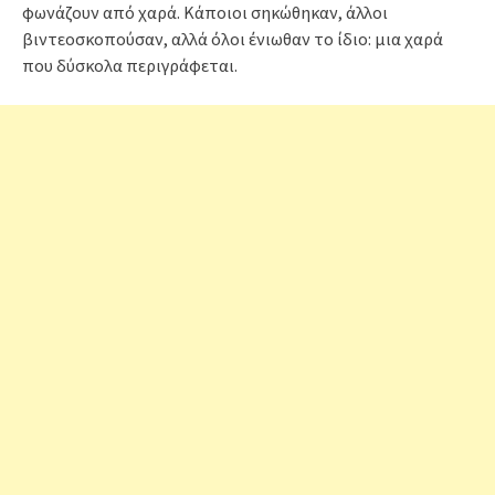
φωνάζουν από χαρά. Κάποιοι σηκώθηκαν, άλλοι
βιντεοσκοπούσαν, αλλά όλοι ένιωθαν το ίδιο: μια χαρά
που δύσκολα περιγράφεται.