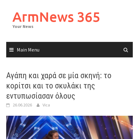
Skip
to
ArmNews 365
content
Your News
Main Menu
Αγάπη και χαρά σε μία σκηνή: το
κορίτσι και το σκυλάκι της
εντυπωσίασαν όλους
26.06.2026
Vica