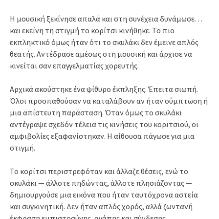
Η μουσική ξεκίνησε απαλά και στη συνέχεια δυνάμωσε…
και εκείνη τη στιγμή το κορίτσι κινήθηκε. Το πιο
εκπληκτικό όμως ήταν ότι το σκυλάκι δεν έμεινε απλός
θεατής. Αντέδρασε αμέσως στη μουσική και άρχισε να
κινείται σαν επαγγελματίας χορευτής.
Αρχικά ακούστηκε ένα ψίθυρο έκπληξης. Έπειτα σιωπή.
Όλοι προσπαθούσαν να καταλάβουν αν ήταν σύμπτωση ή
μια απίστευτη παράσταση. Όταν όμως το σκυλάκι
αντέγραψε σχεδόν τέλεια τις κινήσεις του κοριτσιού, οι
αμφιβολίες εξαφανίστηκαν. Η αίθουσα πάγωσε για μια
στιγμή.
Το κορίτσι περιστρεφόταν και άλλαζε θέσεις, ενώ το
σκυλάκι — άλλοτε πηδώντας, άλλοτε πλησιάζοντας —
δημιουργούσε μια εικόνα που ήταν ταυτόχρονα αστεία
και συγκινητική. Δεν ήταν απλός χορός, αλλά ζωντανή
έκφραση εμπιστοσύνης, αγάπης και σύνδεσης.