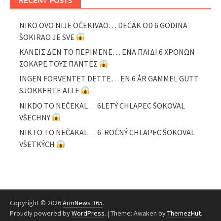
NIKO OVO NIJE OČEKIVAO… DEČAK OD 6 GODINA
ŠOKIRAO JE SVE
ΚΑΝΕΙΣ ΔΕΝ ΤΟ ΠΕΡΙΜΕΝΕ… ΕΝΑ ΠΑΙΔΙ 6 ΧΡΟΝΩΝ
ΣΟΚΑΡΕ ΤΟΥΣ ΠΑΝΤΕΣ
INGEN FORVENTET DETTE… EN 6 ÅR GAMMEL GUTT
SJOKKERTE ALLE
NIKDO TO NEČEKAL… 6LETÝ CHLAPEC ŠOKOVAL
VŠECHNY
NIKTO TO NEČAKAL… 6-ROČNÝ CHLAPEC ŠOKOVAL
VŠETKÝCH
Copyright © 2026
ArmNews 365
.
Proudly powered by
WordPress
.
|
Theme: Awaken by
ThemezHut
.