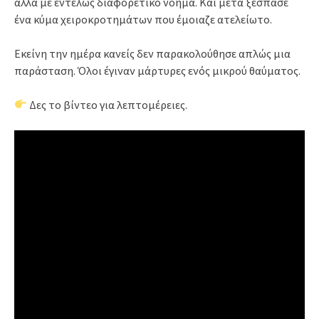
αλλά με εντελώς διαφορετικό νόημα. Και μετά ξέσπασε
ένα κύμα χειροκροτημάτων που έμοιαζε ατελείωτο.
Εκείνη την ημέρα κανείς δεν παρακολούθησε απλώς μια
παράσταση. Όλοι έγιναν μάρτυρες ενός μικρού θαύματος.
Δες το βίντεο για λεπτομέρειες.