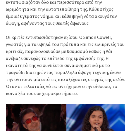
εντυπωσιαζόταν όλο και περισσότερο από την
ωριμότητα και την αυτοπεποίθησή της. Κάθε στίχος
έμοιαζε γεμάτος νόημα και κάθε ψηλή νότα ακουγόταν
άψογη, αφήνοντας τους θεατές άφωνους.
Οι κριτές εντυπωσιάστηκαν εξίσου. Ο Simon Cowell,
γνωστός για τα υψηλά του πρότυπα και τις ειλικρινείς του
κριτικές, παρακολουθούσε με θαυμασμό καθώς η Λάι
ανέβαζε συνεχώς το επίπεδο της εμφάνισής της. Η
ικανότητά της να συνδέεται συναισθηματικά με το
τραγούδι διατηρώντας παράλληλα άψογη τεχνική, έκανε
την οντισιόν μία από τις πιο αξέχαστες στιγμές της σεζόν.
Όταν οι τελευταίες νότες αντήχησαν στην αίθουσα, το
κοινό ξέσπασε σε χειροκροτήματα.