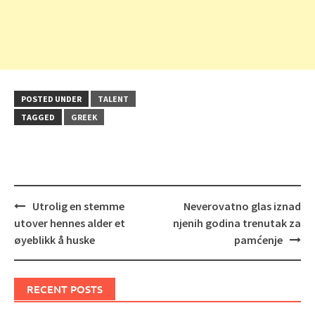
POSTED UNDER
TALENT
TAGGED
GREEK
Post
Utrolig en stemme
Neverovatno glas iznad
navigation
utover hennes alder et
njenih godina trenutak za
øyeblikk å huske
pamćenje
RECENT POSTS