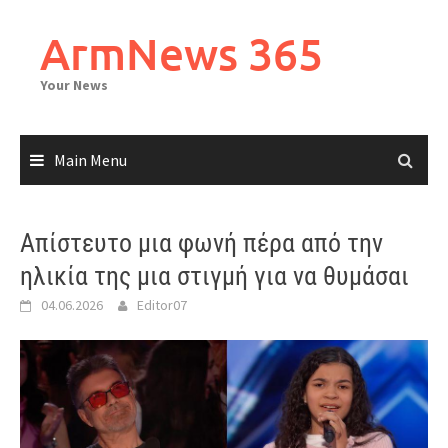
Skip
to
ArmNews 365
content
Your News
Main Menu
Απίστευτο μια φωνή πέρα από την
ηλικία της μια στιγμή για να θυμάσαι
04.06.2026
Editor07