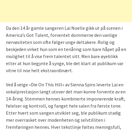
Da den 14 år gamle sangeren Lai Noelle gikk ut på scenen i
America’s Got Talent, forventet dommerne den vanlige
nervøsiteten som ofte følger unge deltakere. Rolig og
beskjeden virket hun som en tenåring som bare håpet på en
mulighet til å vise frem talentet sitt. Men bare øyeblikk
etter at hun begynte å synge, ble det klart at publikum var
vitne til noe helt ekstraordinært.
Ved å velge «Die On This Hill» av Sienna Spiro leverte Lai en
vokalprestasjon langt utover det man kunne forvente av en
14-åring. Stemmen hennes kombinerte imponerende kraft,
følelser og kontroll, og fanget hele salen fra første tone.
Etter hvert som sangen utviklet seg, ble publikum stadig
mer overrasket over modenheten og selvtilliten i
fremføringen hennes. Hver tekstlinje føltes meningsfull,