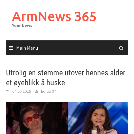
Skip
to
ArmNews 365
content
Your News
Main Menu
Utrolig en stemme utover hennes alder
et øyeblikk å huske
04.06.2026
Editor07