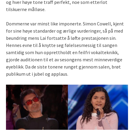
og hver høye tone traff perfekt, noe som etterlot
tilskuerne målløse.
Dommerne var minst like imponerte. Simon Cowell, kjent
for sine høye standarder og ærlige vurderinger, så på med
beundring mens Lai fortsatte å løfte prestasjonen sin.
Hennes evne til å knytte seg følelsesmessig til sangen
samtidig som hun opprettholdt en feilfri vokalteknikk,
gjorde auditionen til et av sesongens mest minneverdige
øyeblikk. Da de siste tonene runget gjennom salen, brøt
publikum ut i jubel og applaus.