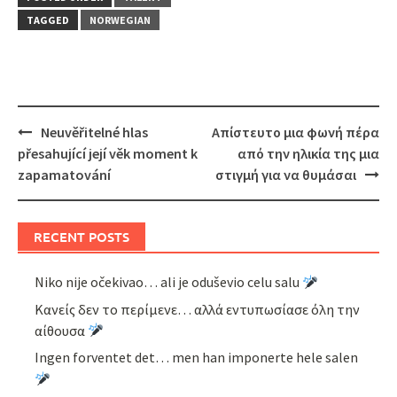
TAGGED
NORWEGIAN
Post
Neuvěřitelné hlas
Απίστευτο μια φωνή πέρα
navigation
přesahující její věk moment k
από την ηλικία της μια
zapamatování
στιγμή για να θυμάσαι
RECENT POSTS
Niko nije očekivao… ali je oduševio celu salu
Κανείς δεν το περίμενε… αλλά εντυπωσίασε όλη την
αίθουσα
Ingen forventet det… men han imponerte hele salen