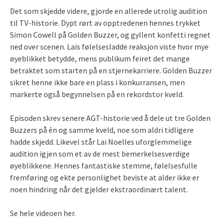
Det som skjedde videre, gjorde en allerede utrolig audition
til TV-historie. Dypt rørt av opptredenen hennes trykket
Simon Cowell på Golden Buzzer, og gyllent konfetti regnet
ned over scenen. Lais følelsesladde reaksjon viste hvor mye
øyeblikket betydde, mens publikum feiret det mange
betraktet som starten på en stjernekarriere. Golden Buzzer
sikret henne ikke bare en plass i konkurransen, men
markerte også begynnelsen på en rekordstor kveld.
Episoden skrev senere AGT-historie ved å dele ut tre Golden
Buzzers på én og samme kveld, noe som aldri tidligere
hadde skjedd. Likevel står Lai Noelles uforglemmelige
audition igjen som et av de mest bemerkelsesverdige
øyeblikkene. Hennes fantastiske stemme, følelsesfulle
fremføring og ekte personlighet beviste at alder ikke er
noen hindring når det gjelder ekstraordinært talent.
Se hele videoen her.