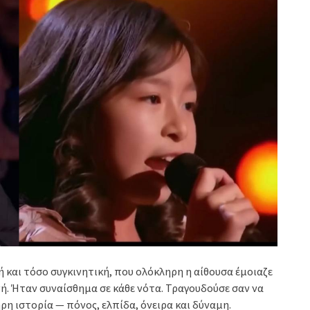
 και τόσο συγκινητική, που ολόκληρη η αίθουσα έμοιαζε
ή. Ήταν συναίσθημα σε κάθε νότα. Τραγουδούσε σαν να
ρη ιστορία — πόνος, ελπίδα, όνειρα και δύναμη.