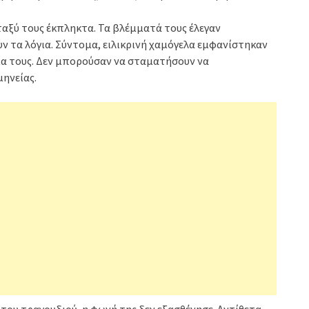
ταξύ τους έκπληκτα. Τα βλέμματά τους έλεγαν
 τα λόγια. Σύντομα, ειλικρινή χαμόγελα εμφανίστηκαν
ια τους. Δεν μπορούσαν να σταματήσουν να
μηνείας.
του τραγουδιού, η φωνή της δεν εξασθένησε. Αντίθετα,