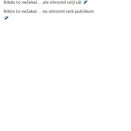
Nikdo to nečekal… ale ohromil celý sál
Nikto to nečakal… no ohromil celé publikum