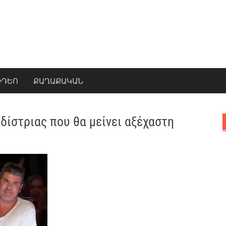
ԻԴԵՈ
ՔԱՂԱՔԱԿԱՆ
δίστριας που θα μείνει αξέχαστη