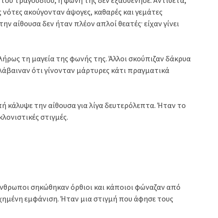
ς νότες ακούγονταν άψογες, καθαρές και γεμάτες
ην αίθουσα δεν ήταν πλέον απλοί θεατές· είχαν γίνει
πλήρως τη μαγεία της φωνής της. Άλλοι σκούπιζαν δάκρυα
ταλάβαιναν ότι γίνονταν μάρτυρες κάτι πραγματικά
ή κάλυψε την αίθουσα για λίγα δευτερόλεπτα. Ήταν το
κλονιστικές στιγμές.
άνθρωποι σηκώθηκαν όρθιοι και κάποιοι φώναζαν από
υχημένη εμφάνιση. Ήταν μια στιγμή που άφησε τους