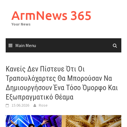
Skip
to
ArmNews 365
content
Your News
Main Menu
Κανείς Δεν Πίστευε Ότι Οι
Τραπουλόχαρτες Θα Μπορούσαν Να
Δημιουργήσουν Ένα Τόσο Όμορφο Και
Εξωπραγματικό Θέαμα
15.06.2026
Rose