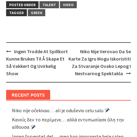
POSTED UNDER
TALENT
VIDEO
TAGGED
GREEK
Post
Ingen Trodde At Spillkort
Niko Nije Verovao Da Se
navigation
Kunne Brukes Til Å Skape Et
Karte Za Igru Mogu Iskoristiti
Så Vakkert Og Uvirkelig
Za Stvaranje Ovako Lepog I
Show
Nestvarnog Spektakla
RECENT POSTS
Niko nije očekivao… ali je oduševio celu salu
Κανείς δεν το περίμενε… αλλά εντυπωσίασε όλη την
αίθουσα
Ingen forventet det… men han imponerte hele salen