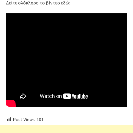
Δείτε ολόκληρο το βίντεο εδώ:
Post Views:
101