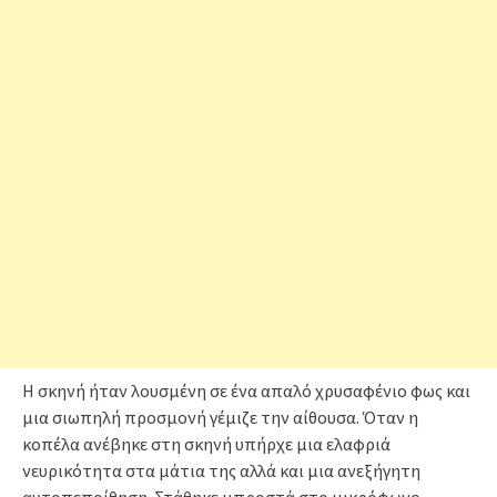
Η σκηνή ήταν λουσμένη σε ένα απαλό χρυσαφένιο φως και
μια σιωπηλή προσμονή γέμιζε την αίθουσα. Όταν η
κοπέλα ανέβηκε στη σκηνή υπήρχε μια ελαφριά
νευρικότητα στα μάτια της αλλά και μια ανεξήγητη