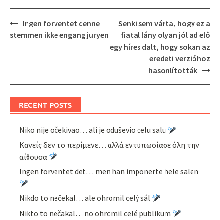
Post
Ingen forventet denne
Senki sem várta, hogy ez a
navigation
stemmen ikke engang juryen
fiatal lány olyan jól ad elő
egy híres dalt, hogy sokan az
eredeti verzióhoz
hasonlították
RECENT POSTS
Niko nije očekivao… ali je oduševio celu salu
Κανείς δεν το περίμενε… αλλά εντυπωσίασε όλη την
αίθουσα
Ingen forventet det… men han imponerte hele salen
Nikdo to nečekal… ale ohromil celý sál
Nikto to nečakal… no ohromil celé publikum