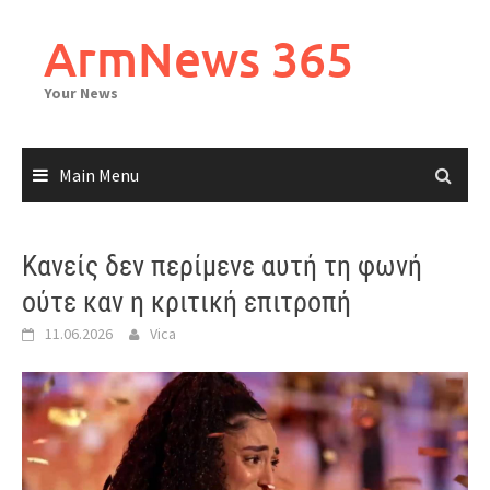
Skip
to
ArmNews 365
content
Your News
Main Menu
Κανείς δεν περίμενε αυτή τη φωνή
ούτε καν η κριτική επιτροπή
11.06.2026
Vica