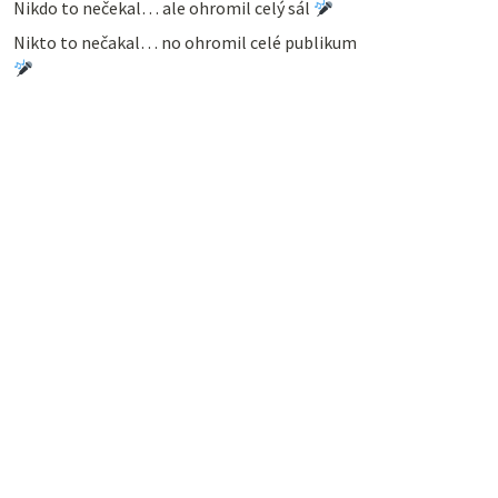
Nikdo to nečekal… ale ohromil celý sál
Nikto to nečakal… no ohromil celé publikum