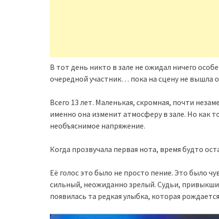
В тот день никто в зале не ожидал ничего особ
очередной участник… пока на сцену не вышла о
Всего 13 лет. Маленькая, скромная, почти незам
именно она изменит атмосферу в зале. Но как т
необъяснимое напряжение.
Когда прозвучала первая нота, время будто ост
Её голос это было не просто пение. Это было ч
сильный, неожиданно зрелый. Судьи, привыкшие
появилась та редкая улыбка, которая рождаетс