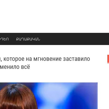
ԻԴԵՈ
ՔԱՂԱՔԱԿԱՆ
, которое на мгновение заставило
зменило всё