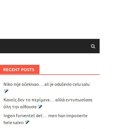
RECENT POSTS
Niko nije očekivao… ali je oduševio celu salu
Κανείς δεν το περίμενε… αλλά εντυπωσίασε
όλη την αίθουσα
Ingen forventet det… men han imponerte
hele salen