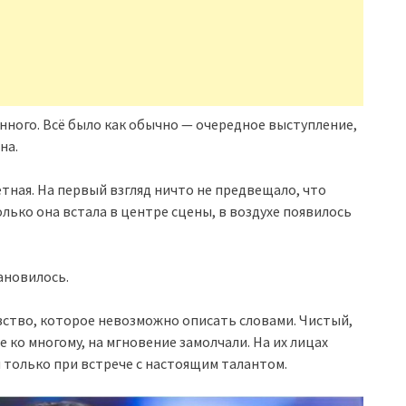
енного. Всё было как обычно — очередное выступление,
на.
етная. На первый взгляд ничто не предвещало, что
олько она встала в центре сцены, в воздухе появилось
ановилось.
увство, которое невозможно описать словами. Чистый,
 ко многому, на мгновение замолчали. На их лицах
я только при встрече с настоящим талантом.