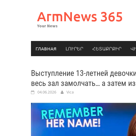
Skip
to
ArmNews 365
content
Your News
ГЛАВНАЯ
ԼՈՒՐԵՐ
ՀԵՏԱՔՐՔԻՐ
Վ
Выступление 13-летней девочки
весь зал замолчать… а затем и
04.06.2026
Vica