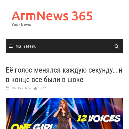
Skip
to
ArmNews 365
content
Your News
Main Menu
Её голос менялся каждую секунду… и
в конце все были в шоке
05.06.2026
Vica