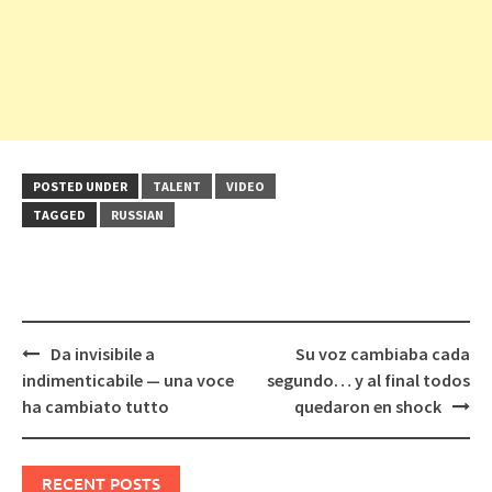
POSTED UNDER
TALENT
VIDEO
TAGGED
RUSSIAN
Post
Da invisibile a
Su voz cambiaba cada
navigation
indimenticabile — una voce
segundo… y al final todos
ha cambiato tutto
quedaron en shock
RECENT POSTS