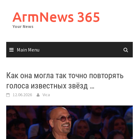
Skip
to
ArmNews 365
content
Your News
Main Menu
Как она могла так точно повторять
голоса известных звёзд …
12.06.2026
Vica