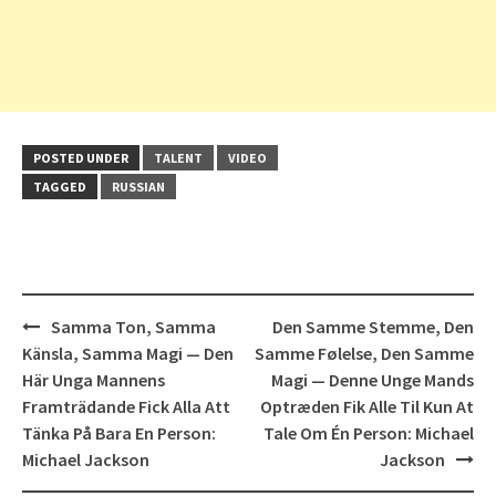
POSTED UNDER
TALENT
VIDEO
TAGGED
RUSSIAN
Post
Samma Ton, Samma
Den Samme Stemme, Den
navigation
Känsla, Samma Magi — Den
Samme Følelse, Den Samme
Här Unga Mannens
Magi — Denne Unge Mands
Framträdande Fick Alla Att
Optræden Fik Alle Til Kun At
Tänka På Bara En Person:
Tale Om Én Person: Michael
Michael Jackson
Jackson