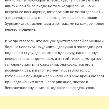
никто не пытался скрыть своих чувств, потому что на
лицах жюри было видно не только удивление, но и
искреннее восхищение, которое они не могли сдержать,
а зрители, сначала молчаливые, теперь реагировали
бурными аплодисментами и возгласами на каждое новое
перевоплощение.
И когда казалось, что всё уже достигло своей вершины и
больше невозможно удивить, девушка в последний раз
подошла к стулу, сделав короткую паузу, наполненную
невероятным напряжением, и в этой тишине, когда весь
зал словно застыл в ожидании, она коснулась его в
последний раз, и в этот момент прозвучал голос,
который не принадлежал никому и в то же время казался
принадлежащим всем — совершенное, чистое и
бесконечное звучание, выходящее за пределы слов.