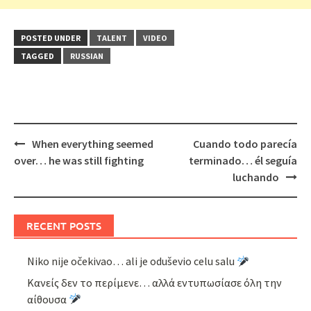
POSTED UNDER
TALENT
VIDEO
TAGGED
RUSSIAN
Post
When everything seemed
Cuando todo parecía
navigation
over… he was still fighting
terminado… él seguía
luchando
RECENT POSTS
Niko nije očekivao… ali je oduševio celu salu
Κανείς δεν το περίμενε… αλλά εντυπωσίασε όλη την
αίθουσα