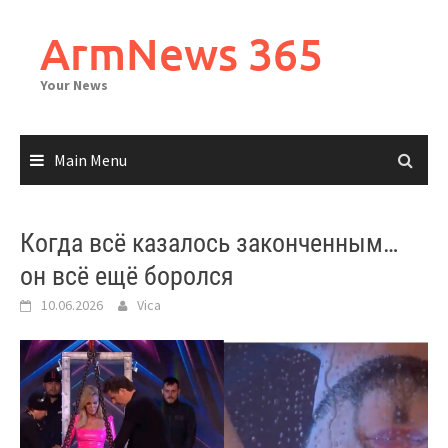
Skip
to
ArmNews 365
content
Your News
Main Menu
Когда всё казалось законченным…
он всё ещё боролся
10.06.2026
Vica