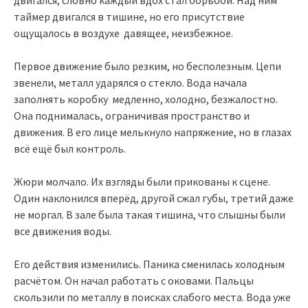
двигался, словно каждый вдох стал борьбой. Над ним
таймер двигался в тишине, но его присутствие
ощущалось в воздухе давящее, неизбежное.
Первое движение было резким, но бесполезным. Цепи
звенели, металл ударялся о стекло. Вода начала
заполнять коробку медленно, холодно, безжалостно.
Она поднималась, ограничивая пространство и
движения. В его лице мелькнуло напряжение, но в глазах
всё ещё был контроль.
Жюри молчало. Их взгляды были прикованы к сцене.
Один наклонился вперёд, другой сжал губы, третий даже
не моргал. В зале была такая тишина, что слышны были
все движения воды.
Его действия изменились. Паника сменилась холодным
расчётом. Он начал работать с оковами. Пальцы
скользили по металлу в поисках слабого места. Вода уже