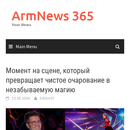
Skip
to
ArmNews 365
content
Your News
Main Menu
Момент на сцене, который
превращает чистое очарование в
незабываемую магию
15.05.2026
Editor07