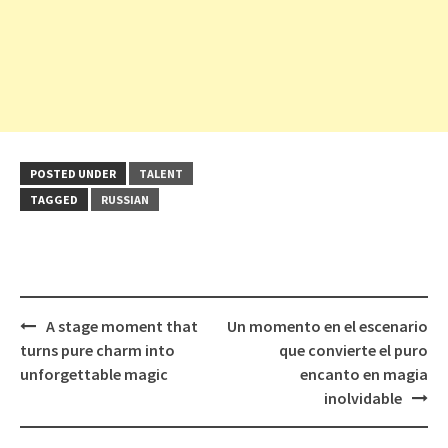
POSTED UNDER
TALENT
TAGGED
RUSSIAN
Post
A stage moment that
Un momento en el escenario
navigation
turns pure charm into
que convierte el puro
unforgettable magic
encanto en magia
inolvidable