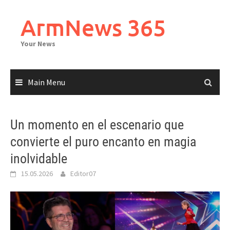
Skip
to
ArmNews 365
content
Your News
Main Menu
Un momento en el escenario que
convierte el puro encanto en magia
inolvidable
15.05.2026
Editor07