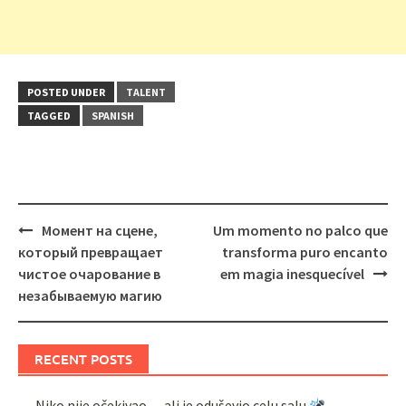
POSTED UNDER
TALENT
TAGGED
SPANISH
Post
Момент на сцене,
Um momento no palco que
navigation
который превращает
transforma puro encanto
чистое очарование в
em magia inesquecível
незабываемую магию
RECENT POSTS
Niko nije očekivao… ali je oduševio celu salu