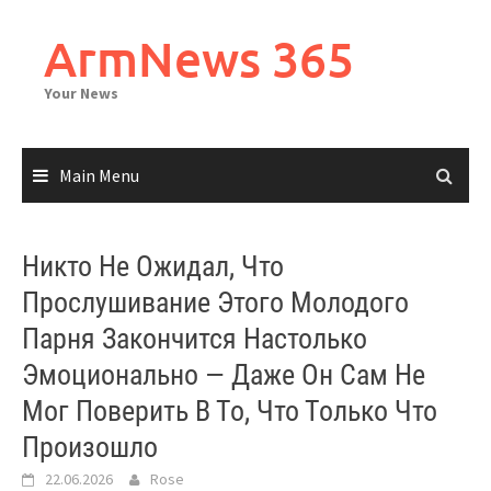
Skip
to
ArmNews 365
content
Your News
Main Menu
Никто Не Ожидал, Что
Прослушивание Этого Молодого
Парня Закончится Настолько
Эмоционально — Даже Он Сам Не
Мог Поверить В То, Что Только Что
Произошло
22.06.2026
Rose