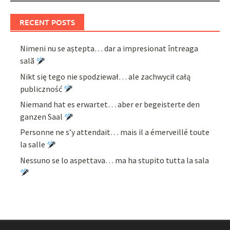
RECENT POSTS
Nimeni nu se aștepta… dar a impresionat întreaga
sală
Nikt się tego nie spodziewał… ale zachwycił całą
publiczność
Niemand hat es erwartet… aber er begeisterte den
ganzen Saal
Personne ne s’y attendait… mais il a émerveillé toute
la salle
Nessuno se lo aspettava… ma ha stupito tutta la sala