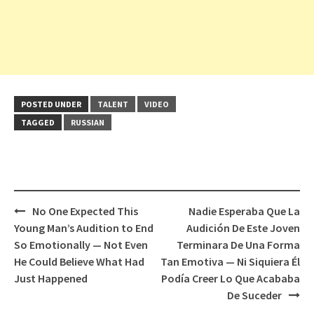
POSTED UNDER
TALENT
VIDEO
TAGGED
RUSSIAN
Post
No One Expected This
Nadie Esperaba Que La
navigation
Young Man’s Audition to End
Audición De Este Joven
So Emotionally — Not Even
Terminara De Una Forma
He Could Believe What Had
Tan Emotiva — Ni Siquiera Él
Just Happened
Podía Creer Lo Que Acababa
De Suceder