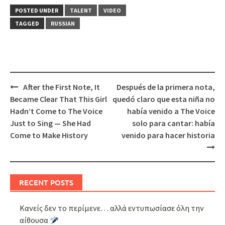
POSTED UNDER
TALENT
VIDEO
TAGGED
RUSSIAN
Post
After the First Note, It
Después de la primera nota,
navigation
Became Clear That This Girl
quedó claro que esta niña no
Hadn’t Come to The Voice
había venido a The Voice
Just to Sing — She Had
solo para cantar: había
Come to Make History
venido para hacer historia
RECENT POSTS
Κανείς δεν το περίμενε… αλλά εντυπωσίασε όλη την
αίθουσα