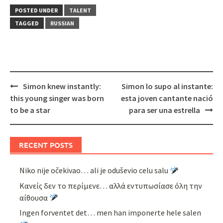
POSTED UNDER
TALENT
TAGGED
RUSSIAN
Post
Simon knew instantly:
Simon lo supo al instante:
navigation
this young singer was born
esta joven cantante nació
to be a star
para ser una estrella
RECENT POSTS
Niko nije očekivao… ali je oduševio celu salu
Κανείς δεν το περίμενε… αλλά εντυπωσίασε όλη την
αίθουσα
Ingen forventet det… men han imponerte hele salen