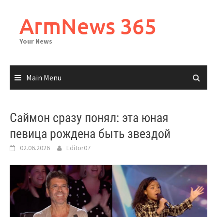
Skip
to
ArmNews 365
content
Your News
Main Menu
Саймон сразу понял: эта юная
певица рождена быть звездой
02.06.2026
Editor07