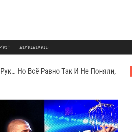
ԻԴԵՈ
ՔԱՂԱՔԱԿԱՆ
 Рук… Но Всё Равно Так И Не Поняли,