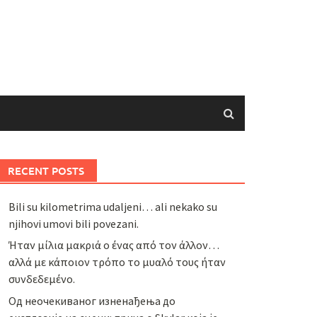
RECENT POSTS
Bili su kilometrima udaljeni… ali nekako su
njihovi umovi bili povezani.
Ήταν μίλια μακριά ο ένας από τον άλλον…
αλλά με κάποιον τρόπο το μυαλό τους ήταν
συνδεδεμένο.
Од неочекиваног изненађења до