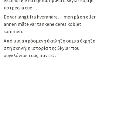
експлозије на сцени: прича о Skylar која је
потресла све…
De var langt fra hverandre… men på en eller
annen måte var tankene deres koblet
sammen.
Από μια απρόσμενη έκπληξη σε μια έκρηξη
στη σκηνή: η ιστορία της Skylar που
συγκλόνισε τους πάντες…