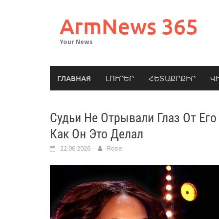
Skip
to
ArmNews 365
content
Your News
ГЛАВНАЯ
ԼՈՒՐԵՐ
ՀԵՏԱՔՐՔԻՐ
Վ
Судьи Не Отрывали Глаз От Его
Как Он Это Делал
22.06.2026
Rose