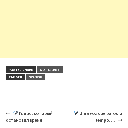
POSTED UNDER
GOTTALENT
TAGGED
SPANISH
Post
Голос, который
Uma voz que parou o
navigation
остановил время
tempo….