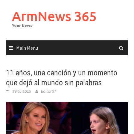
Skip
to
ArmNews 365
content
Your News
Main Menu
11 años, una canción y un momento
que dejó al mundo sin palabras
29.05.2026
Editor07