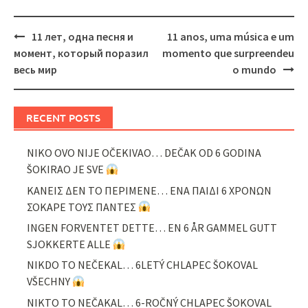
Post
11 лет, одна песня и
11 anos, uma música e um
navigation
момент, который поразил
momento que surpreendeu
весь мир
o mundo
RECENT POSTS
NIKO OVO NIJE OČEKIVAO… DEČAK OD 6 GODINA
ŠOKIRAO JE SVE
ΚΑΝΕΙΣ ΔΕΝ ΤΟ ΠΕΡΙΜΕΝΕ… ΕΝΑ ΠΑΙΔΙ 6 ΧΡΟΝΩΝ
ΣΟΚΑΡΕ ΤΟΥΣ ΠΑΝΤΕΣ
INGEN FORVENTET DETTE… EN 6 ÅR GAMMEL GUTT
SJOKKERTE ALLE
NIKDO TO NEČEKAL… 6LETÝ CHLAPEC ŠOKOVAL
VŠECHNY
NIKTO TO NEČAKAL… 6-ROČNÝ CHLAPEC ŠOKOVAL