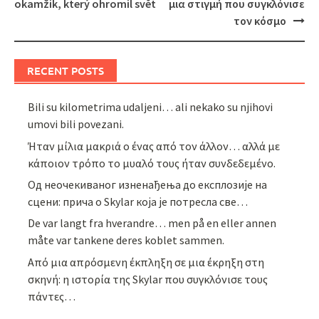
navigation
okamžik, který ohromil svět
μια στιγμή που συγκλόνισε
τον κόσμο
RECENT POSTS
Bili su kilometrima udaljeni… ali nekako su njihovi
umovi bili povezani.
Ήταν μίλια μακριά ο ένας από τον άλλον… αλλά με
κάποιον τρόπο το μυαλό τους ήταν συνδεδεμένο.
Од неочекиваног изненађења до експлозије на
сцени: прича о Skylar која је потресла све…
De var langt fra hverandre… men på en eller annen
måte var tankene deres koblet sammen.
Από μια απρόσμενη έκπληξη σε μια έκρηξη στη
σκηνή: η ιστορία της Skylar που συγκλόνισε τους
πάντες…