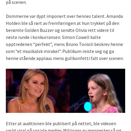
på scenen.
Dommerne var dypt imponert over hennes talent. Amanda
Holden ble så rørt av fremføringen at hun trykket på den
berømte Golden Buzzer og sendte Olivia rett videre til
neste runde i konkurransen. Simon Cowell kalte
opptredenen “perfekt”, mens Bruno Tonioli beskrev henne
som “et musikalsk mirakel”. Publikum reiste seg og ga
henne stående applaus mens gullkonfetti falt over scenen.
Etter at auditionen ble publisert på nettet, ble videoen
raskt viral på sosiale medier. Millioner av mennesker så og