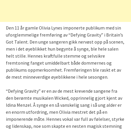
Den 11 år gamle Olivia Lynes imponerte publikum med sin
uforglemmelige fremføring av “Defying Gravity” i Britain’s
Got Talent. Den unge sangeren gikk nervøst opp på scenen,
men i det øyeblikket hun begynte å synge, ble hele salen
helt stille. Hennes kraftfulle stemme og selvsikre
fremtoning fanget umiddelbart både dommernes og
publikums oppmerksomhet. Fremføringen ble raskt et av
de mest minneverdige øyeblikkene i hele sesongen.
“Defying Gravity” er en av de mest krevende sangene fra
den berømte musikalen Wicked, opprinnelig gjort kjent av
Idina Menzel. Å synge en så vanskelig sang i så ung alder er
en enorm utfordring, men Olivia mestret det på en
imponerende måte. Hennes vokal var full av følelser, styrke
og lidenskap, noe som skapte en nesten magisk stemning