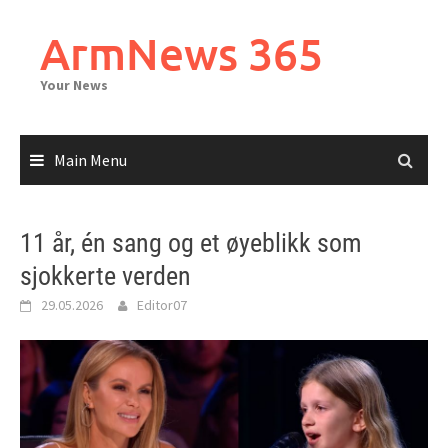
Skip
to
ArmNews 365
content
Your News
Main Menu
11 år, én sang og et øyeblikk som
sjokkerte verden
29.05.2026
Editor07