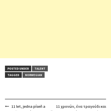
POSTED UNDER
TALENT
TAGGED
NORWEGIAN
Post
11 let, jedna píseň a
11 χρονών, ένα τραγούδι και