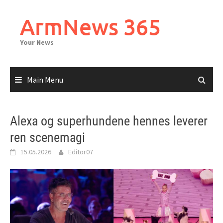
Skip
to
ArmNews 365
content
Your News
Main Menu
Alexa og superhundene hennes leverer
ren scenemagi
15.05.2026
Editor07