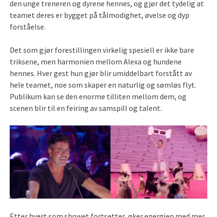
den unge treneren og dyrene hennes, og gjør det tydelig at
teamet deres er bygget på tålmodighet, øvelse og dyp
forståelse.
Det som gjør forestillingen virkelig spesiell er ikke bare
triksene, men harmonien mellom Alexa og hundene
hennes. Hver gest hun gjør blir umiddelbart forstått av
hele teamet, noe som skaper en naturlig og sømløs flyt.
Publikum kan se den enorme tilliten mellom dem, og
scenen blir til en feiring av samspill og talent.
Etter hvert som showet fortsetter, øker energien med mer