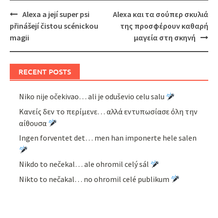
Post
Alexa a její super psi
Alexa και τα σούπερ σκυλιά
navigation
přinášejí čistou scénickou
της προσφέρουν καθαρή
magii
μαγεία στη σκηνή
RECENT POSTS
Niko nije očekivao… ali je oduševio celu salu
Κανείς δεν το περίμενε… αλλά εντυπωσίασε όλη την
αίθουσα
Ingen forventet det… men han imponerte hele salen
Nikdo to nečekal… ale ohromil celý sál
Nikto to nečakal… no ohromil celé publikum