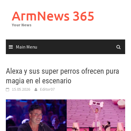
Skip
to
ArmNews 365
content
Your News
Main Menu
Alexa y sus super perros ofrecen pura
magia en el escenario
15.05.2026
Editor07