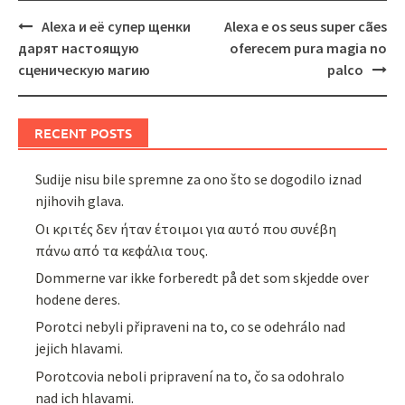
Post
Alexa и её супер щенки
Alexa e os seus super cães
navigation
дарят настоящую
oferecem pura magia no
сценическую магию
palco
RECENT POSTS
Sudije nisu bile spremne za ono što se dogodilo iznad
njihovih glava.
Οι κριτές δεν ήταν έτοιμοι για αυτό που συνέβη
πάνω από τα κεφάλια τους.
Dommerne var ikke forberedt på det som skjedde over
hodene deres.
Porotci nebyli připraveni na to, co se odehrálo nad
jejich hlavami.
Porotcovia neboli pripravení na to, čo sa odohralo
nad ich hlavami.