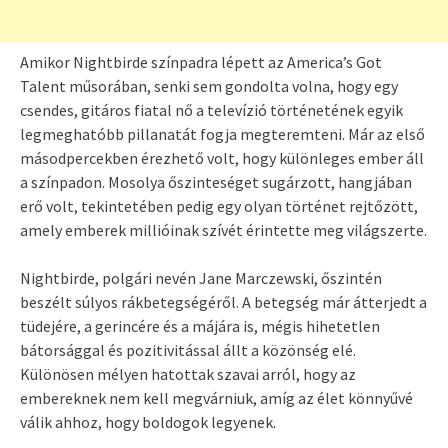
Amikor Nightbirde színpadra lépett az America’s Got
Talent műsorában, senki sem gondolta volna, hogy egy
csendes, gitáros fiatal nő a televízió történetének egyik
legmeghatóbb pillanatát fogja megteremteni. Már az első
másodpercekben érezhető volt, hogy különleges ember áll
a színpadon. Mosolya őszinteséget sugárzott, hangjában
erő volt, tekintetében pedig egy olyan történet rejtőzött,
amely emberek millióinak szívét érintette meg világszerte.
Nightbirde, polgári nevén Jane Marczewski, őszintén
beszélt súlyos rákbetegségéről. A betegség már átterjedt a
tüdejére, a gerincére és a májára is, mégis hihetetlen
bátorsággal és pozitivitással állt a közönség elé.
Különösen mélyen hatottak szavai arról, hogy az
embereknek nem kell megvárniuk, amíg az élet könnyűvé
válik ahhoz, hogy boldogok legyenek.