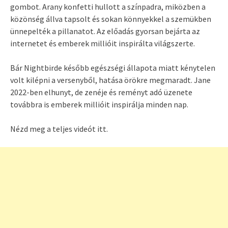
gombot. Arany konfetti hullott a színpadra, miközben a
közönség állva tapsolt és sokan könnyekkel a szemükben
ünnepelték a pillanatot. Az előadás gyorsan bejárta az
internetet és emberek millióit inspirálta világszerte.
Bár Nightbirde később egészségi állapota miatt kénytelen
volt kilépni a versenyből, hatása örökre megmaradt. Jane
2022-ben elhunyt, de zenéje és reményt adó üzenete
továbbra is emberek millióit inspirálja minden nap.
Nézd meg a teljes videót itt.