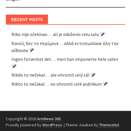
RECENT POSTS
Niko nije očekivao… ali je oduševio celu salu
Κανείς δεν το περίμενε… αλλά εντυπωσίασε όλη την
αίθουσα
Ingen forventet det… men han imponerte hele salen
Nikdo to nečekal… ale ohromil celý sál
Nikto to nečakal… no ohromil celé publikum
Copyright © 2026
ArmNews 365
.
Proudly powered by
WordPress
.
|
Theme: Awaken by
ThemezHut
.