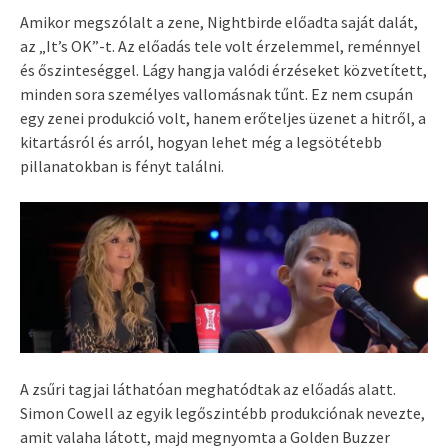
Amikor megszólalt a zene, Nightbirde előadta saját dalát,
az „It’s OK”-t. Az előadás tele volt érzelemmel, reménnyel
és őszinteséggel. Lágy hangja valódi érzéseket közvetített,
minden sora személyes vallomásnak tűnt. Ez nem csupán
egy zenei produkció volt, hanem erőteljes üzenet a hitről, a
kitartásról és arról, hogyan lehet még a legsötétebb
pillanatokban is fényt találni.
A zsűri tagjai láthatóan meghatódtak az előadás alatt.
Simon Cowell az egyik legőszintébb produkciónak nevezte,
amit valaha látott, majd megnyomta a Golden Buzzer