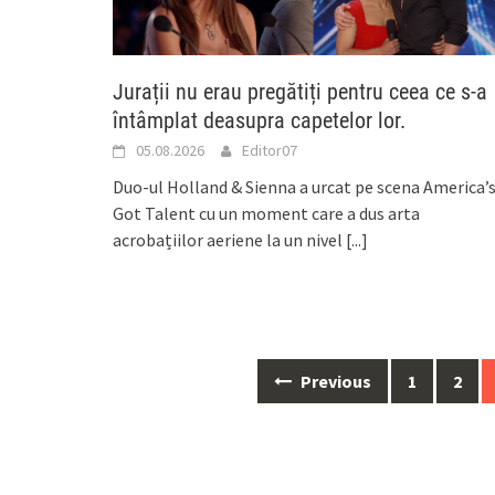
Jurații nu erau pregătiți pentru ceea ce s-a
întâmplat deasupra capetelor lor.
05.08.2026
Editor07
Duo-ul Holland & Sienna a urcat pe scena America’
Got Talent cu un moment care a dus arta
acrobațiilor aeriene la un nivel
[...]
Posts
Previous
1
2
navigation