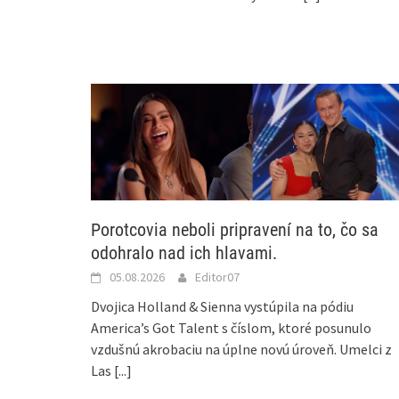
Porotcovia neboli pripravení na to, čo sa
odohralo nad ich hlavami.
05.08.2026
Editor07
Dvojica Holland & Sienna vystúpila na pódiu
America’s Got Talent s číslom, ktoré posunulo
vzdušnú akrobaciu na úplne novú úroveň. Umelci z
Las
[...]