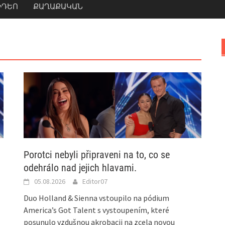
ԻԴԵՈ
ՔԱՂԱՔԱԿԱՆ
Porotci nebyli připraveni na to, co se
odehrálo nad jejich hlavami.
05.08.2026
Editor07
Duo Holland & Sienna vstoupilo na pódium
America’s Got Talent s vystoupením, které
posunulo vzdušnou akrobacii na zcela novou