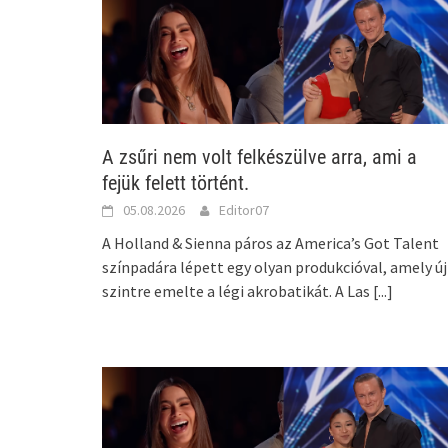
A zsűri nem volt felkészülve arra, ami a
fejük felett történt.
05.08.2026
Editor07
A Holland & Sienna páros az America’s Got Talent
színpadára lépett egy olyan produkcióval, amely új
szintre emelte a légi akrobatikát. A Las
[...]