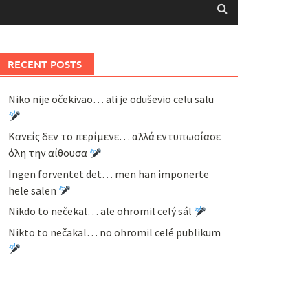
RECENT POSTS
Niko nije očekivao… ali je oduševio celu salu
Κανείς δεν το περίμενε… αλλά εντυπωσίασε
όλη την αίθουσα
Ingen forventet det… men han imponerte
hele salen
Nikdo to nečekal… ale ohromil celý sál
Nikto to nečakal… no ohromil celé publikum