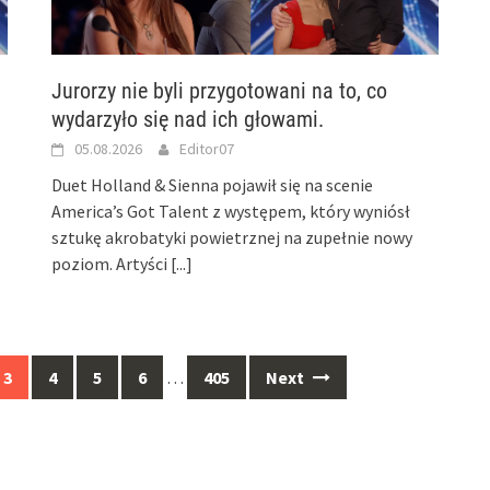
Jurorzy nie byli przygotowani na to, co
wydarzyło się nad ich głowami.
05.08.2026
Editor07
s
Duet Holland & Sienna pojawił się na scenie
America’s Got Talent z występem, który wyniósł
sztukę akrobatyki powietrznej na zupełnie nowy
poziom. Artyści
[...]
3
4
5
6
…
405
Next