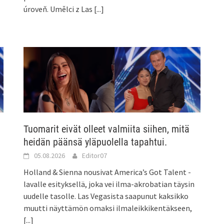
úroveň. Umělci z Las
[...]
Tuomarit eivät olleet valmiita siihen, mitä
heidän päänsä yläpuolella tapahtui.
05.08.2026
Editor07
Holland & Sienna nousivat America’s Got Talent -
lavalle esityksellä, joka vei ilma-akrobatian täysin
uudelle tasolle. Las Vegasista saapunut kaksikko
muutti näyttämön omaksi ilmaleikkikentäkseen,
[...]