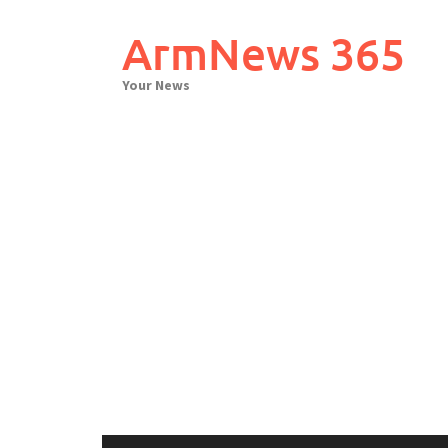
Skip
to
ArmNews 365
content
Your News