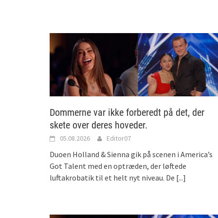
Dommerne var ikke forberedt på det, der
skete over deres hoveder.
05.08.2026
Editor07
Duoen Holland & Sienna gik på scenen i America’s
Got Talent med en optræden, der løftede
luftakrobatik til et helt nyt niveau. De
[...]