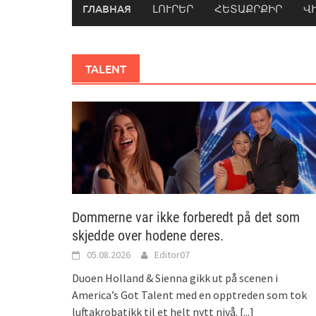
ГЛАВНАЯ
ԼՈՒՐԵՐ
ՀԵՏԱՔՐՔԻՐ
Վ
TALENT
Dommerne var ikke forberedt på det som
skjedde over hodene deres.
05.08.2026
Editor07
Duoen Holland & Sienna gikk ut på scenen i
America’s Got Talent med en opptreden som tok
luftakrobatikk til et helt nytt nivå.
[...]