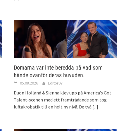
Domarna var inte beredda på vad som
hände ovanför deras huvuden.
05.08.2026
Editor07
Duon Holland & Sienna klev upp på America’s Got
Talent-scenen med ett framträdande som tog
luftakrobatik till en helt ny nivå. De två
[...]