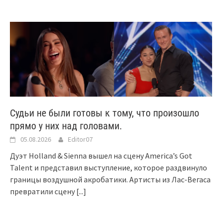
Судьи не были готовы к тому, что произошло
прямо у них над головами.
05.08.2026
Editor07
Дуэт Holland & Sienna вышел на сцену America’s Got
Talent и представил выступление, которое раздвинуло
границы воздушной акробатики. Артисты из Лас-Вегаса
превратили сцену
[...]