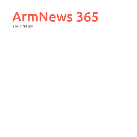
Skip
to
ArmNews 365
content
Your News