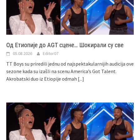
Од Етиопије до AGT сцене… Шокирали су све
05.08.2026
Editor07
TT Boys su priredili jednu od najspektakularnijih audicija ove
sezone kada su izašli na scenu America’s Got Talent.
Akrobatski duo iz Etiopije odmah
[...]