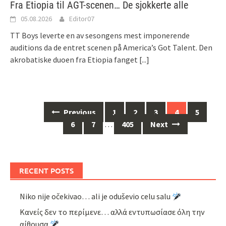
Fra Etiopia til AGT-scenen… De sjokkerte alle
05.08.2026
Editor07
TT Boys leverte en av sesongens mest imponerende
auditions da de entret scenen på America’s Got Talent. Den
akrobatiske duoen fra Etiopia fanget
[...]
Posts
Previous
1
2
3
4
5
navigation
6
7
…
405
Next
RECENT POSTS
Niko nije očekivao… ali je oduševio celu salu
Κανείς δεν το περίμενε… αλλά εντυπωσίασε όλη την
αίθουσα