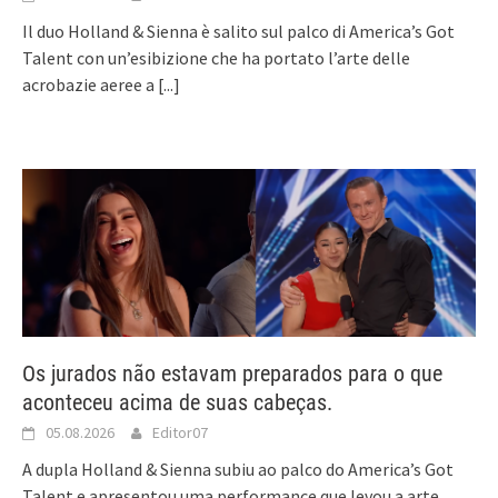
Il duo Holland & Sienna è salito sul palco di America’s Got
Talent con un’esibizione che ha portato l’arte delle
acrobazie aeree a
[...]
Os jurados não estavam preparados para o que
aconteceu acima de suas cabeças.
05.08.2026
Editor07
A dupla Holland & Sienna subiu ao palco do America’s Got
Talent e apresentou uma performance que levou a arte